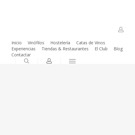
Skip
to
main
content
accou
Inicio
Vinófilos
Hostelería
Catas de Vinos
Experiencias
Tiendas & Restaurantes
El Club
Blog
Contactar
Tienda Online
search
account
Menu
Cata de Vinos en
Tenerife