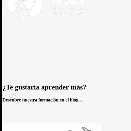
¿Te gustaría
aprender
más?
Descubre nuestra formación en el blog…
Saber
Saber
Saber
Saber
Saber
Lo
Saber
¿Por
de
de
de
de
de
crudo
de
qué