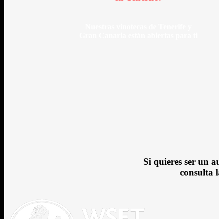
Nuestras vinotecas de Tenerife y
Gran Canaria están abiertas para ti
Si quieres ser un a
consulta 