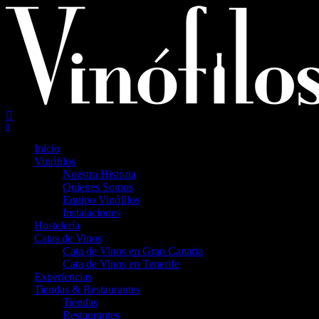
Skip
to
main
content
search
account
0
Menu
Inicio
Vinófilos
Nuestra Historia
Quienes Somos
Equipo Vinófilos
Instalaciones
Hostelería
Catas de Vinos
Cata de Vinos en Gran Canaria
Cata de Vinos en Tenerife
Experiencias
Tiendas & Restaurantes
Tiendas
Restaurantes