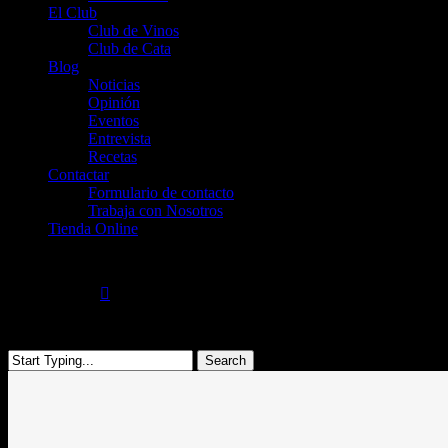
El Club
Club de Vinos
Club de Cata
Blog
Noticias
Opinión
Eventos
Entrevista
Recetas
Contactar
Formulario de contacto
Trabaja con Nosotros
Tienda Online
search
account
was successfully added to your cart.
Menu
Search
Close
Search