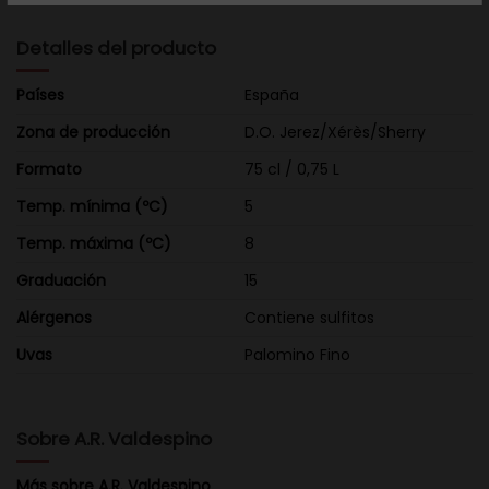
Detalles del producto
Países
España
Zona de producción
D.O. Jerez/Xérès/Sherry
Formato
75 cl / 0,75 L
Temp. mínima (ºC)
5
Temp. máxima (ºC)
8
Graduación
15
Alérgenos
Contiene sulfitos
Uvas
Palomino Fino
Sobre A.R. Valdespino
Más sobre A.R. Valdespino