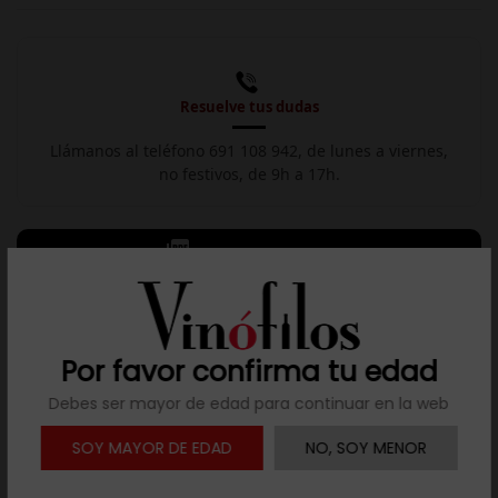
Resuelve tus dudas
Llámanos al teléfono 691 108 942, de lunes a viernes,
no festivos, de 9h a 17h.

Descargar ficha
Descripción
Por favor confirma tu edad
Elegante, intenso y fresco, salino y mineral, con recuerdos
Debes ser mayor de edad para continuar en la web
de aceituna y fruto seco almendrado. Un fino prestigioso
que fue relanzado en 2015 y que busca mostrar el carácter
SOY MAYOR DE EDAD
NO, SOY MENOR
calcáreo de la tierra albariza, aportando frescura y sapidez,
al tiempo que mantiene sus notas de crianza.