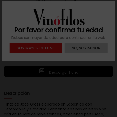
Añadir a mis favoritos
Por favor confirma tu edad
Resuelve tus dudas
Debes ser mayor de edad para continuar en la web
Llámanos al teléfono 691 108 942, de lunes a viernes,
SOY MAYOR DE EDAD
NO, SOY MENOR
no festivos, de 9h a 17h.

Descargar ficha
Descripción
Tinto de Jade Gross elaborado en Labastida con
Tempranillo y Graciano. Fermenta en tinas abiertas y se
cría en foudre de roble francés, ofreciendo perfil seco,