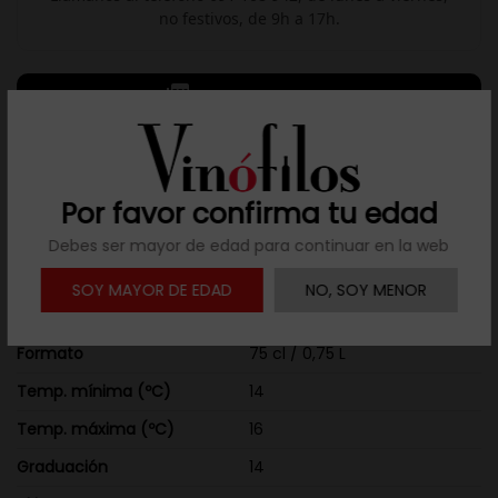
no festivos, de 9h a 17h.

Descargar ficha
Detalles del producto
Por favor confirma tu edad
Añada
2025
Debes ser mayor de edad para continuar en la web
Países
España
SOY MAYOR DE EDAD
NO, SOY MENOR
Zona de producción
D.O. Cariñena
Formato
75 cl / 0,75 L
Temp. mínima (ºC)
14
Temp. máxima (ºC)
16
Graduación
14