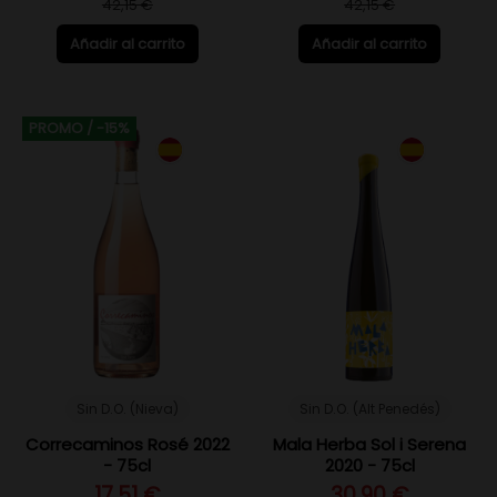
42,15 €
42,15 €
Añadir al carrito
Añadir al carrito
PROMO
/ -15%
Sin D.O. (Nieva)
Sin D.O. (Alt Penedés)
Correcaminos Rosé 2022
Mala Herba Sol i Serena
- 75cl
2020 - 75cl
17,51 €
30,90 €