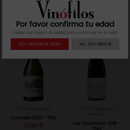
52,30 €
Añadir al carrito
Añadir al carrito
Por favor confirma tu edad
Debes ser mayor de edad para continuar en la web
PROMO
/ -35%
SOY MAYOR DE EDAD
NO, SOY MENOR
V.T. Castilla y León
Sin D.O. (Cebreros -
Gredos)
Consuelo 2020 - 75cl
Los Chorrancos 2018 -
25,90 €
75cl