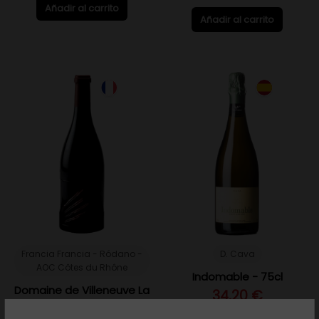
Añadir al carrito
Añadir al carrito
Francia Francia - Ródano -
D. Cava
AOC Côtes du Rhône
Indomable - 75cl
Domaine de Villeneuve La
34,20 €
Griffe 2020 - 75cl