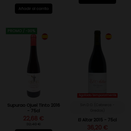
Añadir al carrito
PROMO
/ -30%
Agotado temporalmente
Supurao Ojuel Tinto 2016
Sin D.O. (Cebreros -
- 75cl
Gredos)
22,68 €
El Altar 2015 - 75cl
32,40 €
36,20 €