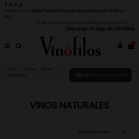
Finalistas a la
Mejor Tienda Online de Vinos de España 2025
por
IWC
Mis vinos favoritos del Tasting Room 2024 (
0
)
Descarga la app de Vinófilos
0
Inicio
Vinos
Vinos
Filtrar
naturales
(215 productos)
VINOS NATURALES
Productos recientemente a
16