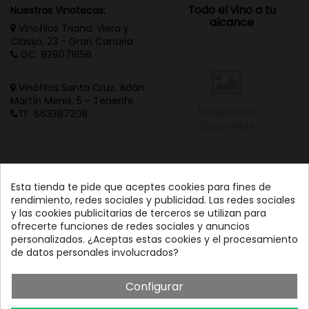
Todo el vino a tu
Nuestras Vinotecas:
alcance
Vinofilos Triana: Viera y
Clavijo, 23 - Gran Canaria
GC: 828071656
Vinófilos Santa Cruz: Adán
Martín Menis, 5 - Tenerife
TF: 663387208
Esta tienda te pide que aceptes cookies para fines de
rendimiento, redes sociales y publicidad. Las redes sociales
y las cookies publicitarias de terceros se utilizan para
ofrecerte funciones de redes sociales y anuncios
personalizados. ¿Aceptas estas cookies y el procesamiento
de datos personales involucrados?
Configurar