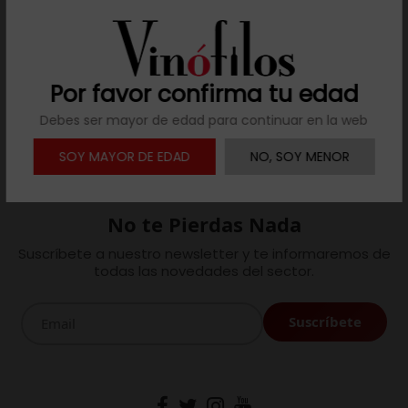
Por favor confirma tu edad
Filtrar
(2 productos)
Debes ser mayor de edad para continuar en la web
SOY MAYOR DE EDAD
NO, SOY MENOR
No te Pierdas Nada
Suscríbete a nuestro newsletter y te informaremos de
todas las novedades del sector.