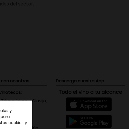
des del sector.
 con nosotros
Descarga nuestra App
Todo el vino a tu alcance
Vinotecas:
 Triana: Viera y Clavijo,
 Canaria
ales y
071656
n para
stas cookies y
s Santa Cruz: Adán