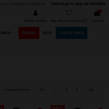
Descarga la app de Vinófilos
tos del Tasting Room 2024 (
0
)
0
Iniciar sesión
Mis vinos favoritos(
)
Carrito
REBAJAS
BLOG
CLUB DE VINOS
SORIOS
Productos recientemente actualizados primero
16
1
2
3
…
42
VO
NUEVO