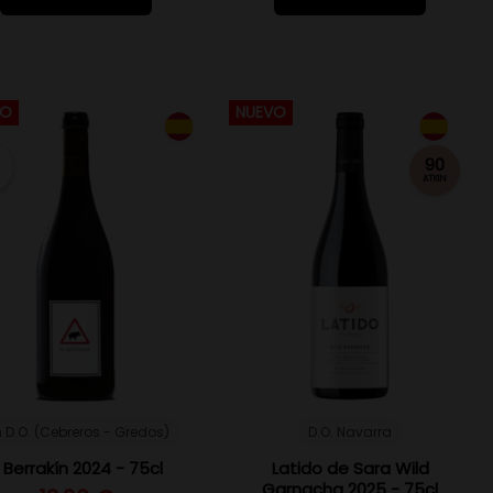
VO
NUEVO
90
ATKIN
n D.O. (Cebreros - Gredos)
D.O. Navarra
l Berrakín 2024 - 75cl
Latido de Sara Wild
Garnacha 2025 - 75cl