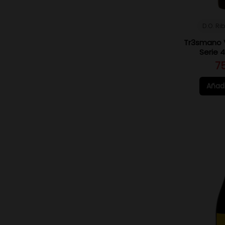
D.O. Ri
Tr3smano V
Serie 4
7
Añadi