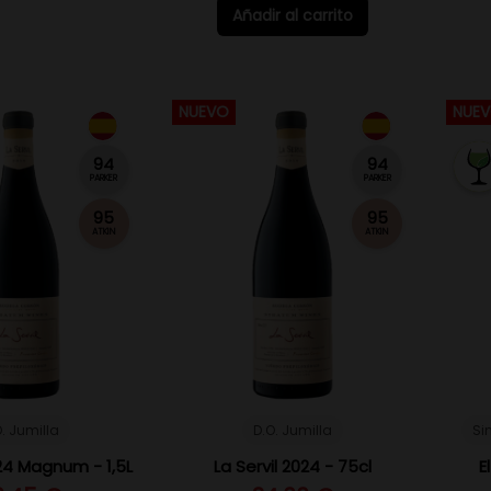
Añadir al carrito
NUEVO
NUE
94
94
PARKER
PARKER
95
95
ATKIN
ATKIN
. Jumilla
D.O. Jumilla
Si
024 Magnum - 1,5L
La Servil 2024 - 75cl
E