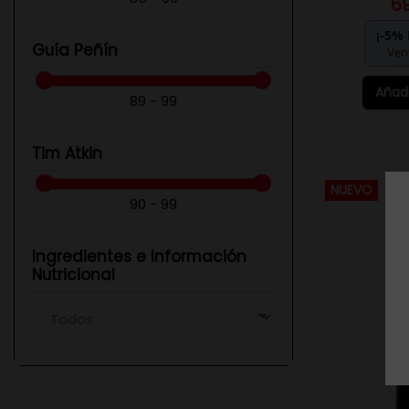
6
¡-5%
Guía Peñín
Ven
Añadi
89 - 99
Tim Atkin
NUEVO
90 - 99
Ingredientes e Información
Nutricional