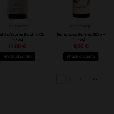
D.O. Alicante
D.O.Ca. Rioja
el Cañizares Syrah 2025
Fernández Gómez 2025 -
- 75cl
75cl
14,00 €
9,60 €
Añadir al carrito
Añadir al carrito
1
2
3
…
42