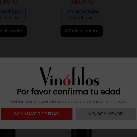
9,45 €
34,00 €
 NOVEDAD!
¡-5% NOVEDAD!
ta Privada
Venta Privada
r al carrito
Añadir al carrito
NUEVO
Por favor confirma tu edad
Debes ser mayor de edad para continuar en la web
SOY MAYOR DE EDAD
NO, SOY MENOR