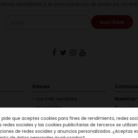
uestro newsletter y te informaremos de todas las noveda
Enlaces
Contacta
Los más vendidos
Nuestras 
Novedades
Vinofilos
23 - Gran
Contacte con nosotros
e pide que aceptes cookies para fines de rendimiento, redes soci
GC: 828
s redes sociales y las cookies publicitarias de terceros se utiliza
ciones de redes sociales y anuncios personalizados. ¿Aceptas e
Vinófilo
ento de datos personales involucrados?