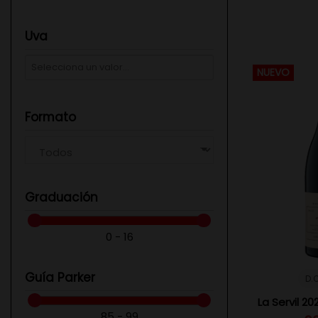
Uva
NUEVO
Formato
Graduación
0 - 16
Guía Parker
D.O
La Servil 2
85 - 99