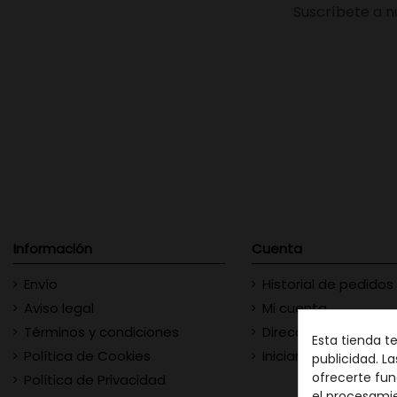
Suscríbete a n
Información
Cuenta
Envío
Historial de pedidos
Aviso legal
Mi cuenta
Términos y condiciones
Direcciones
Esta tienda t
Política de Cookies
Iniciar sesión
publicidad. La
ofrecerte fun
Política de Privacidad
el procesami