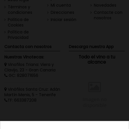
Mi cuenta
Novedades
Términos y
condiciones
Direcciones
Contacte con
nosotros
Política de
Iniciar sesión
Cookies
Política de
Privacidad
Contacta con nosotros
Descarga nuestra App
Todo el vino a tu
Nuestras Vinotecas:
alcance
Vinofilos Triana: Viera y
Clavijo, 23 - Gran Canaria
GC: 828071656
Vinófilos Santa Cruz: Adán
Martín Menis, 5 - Tenerife
TF: 663387208