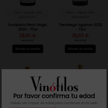
Italia - Vigneti delle
Italia - Vigneti delle
Dolomiti IGT
Dolomiti IGT
Fuoripista Pinot Grigio
Teroldego Sgarzon 2023
2023 - 75cl
- 75cl
39,60 €
39,60 €
44,00 €
44,00 €
Añadir al carrito
Añadir al carrito
Por favor confirma tu edad
Debes ser mayor de edad para continuar en la web