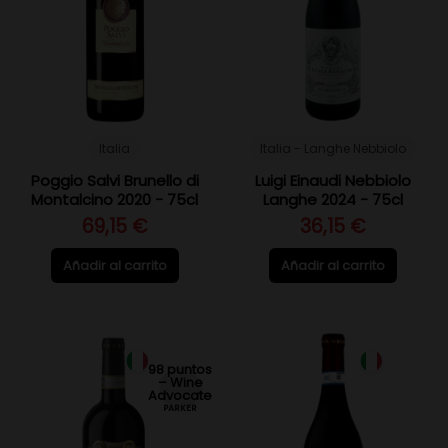
Italia
Italia - Langhe Nebbiolo
Poggio Salvi Brunello di
Luigi Einaudi Nebbiolo
Montalcino 2020 - 75cl
Langhe 2024 - 75cl
69,15 €
36,15 €
Añadir al carrito
Añadir al carrito
98 puntos
– Wine
Advocate
PARKER