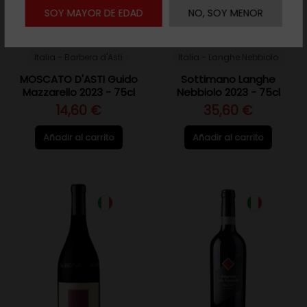
SOY MAYOR DE EDAD
NO, SOY MENOR
Italia - Barbera d'Asti
Italia - Langhe Nebbiolo
MOSCATO D'ASTI Guido
Sottimano Langhe
Mazzarello 2023 - 75cl
Nebbiolo 2023 - 75cl
14,60 €
35,60 €
Añadir al carrito
Añadir al carrito