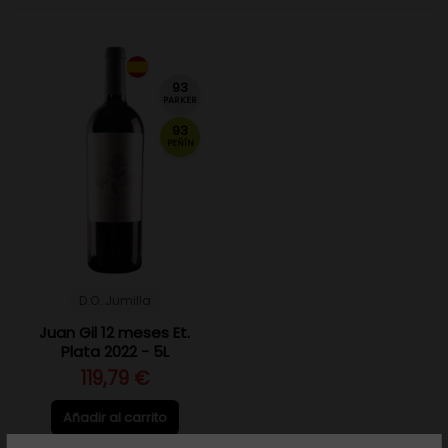
93
PARKER
93
PEÑÍN
D.O. Jumilla
Juan Gil 12 meses Et.
Plata 2022 - 5L
119,79 €
Añadir al carrito