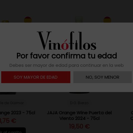
92
PEÑÍN
Por favor confirma tu edad
Debes ser mayor de edad para continuar en la web
SOY MAYOR DE EDAD
NO, SOY MENOR
lle de Güimar
D.O. Bierzo
nge 2023 - 75cl
JAJA Orange Wine Puerta del
Viento 2024 - 75cl
C
3,75 €
19,50 €
r al carrito