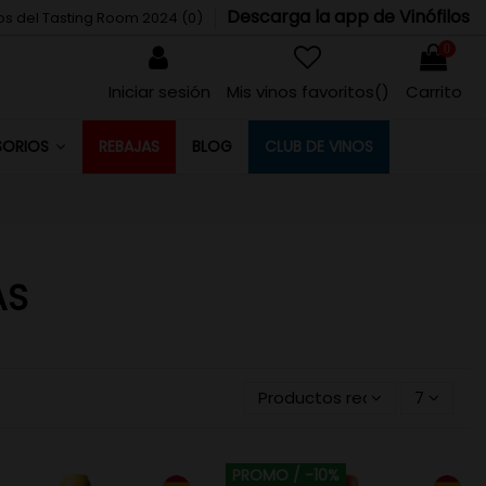
Descarga la app de Vinófilos
tos del Tasting Room 2024 (
0
)
0
Iniciar sesión
Mis vinos favoritos(
)
Carrito
REBAJAS
BLOG
CLUB DE VINOS
SORIOS
AS
Productos recientemente a
7
PROMO
/ -10%