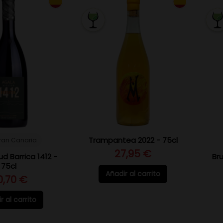
Trampantea 2022 - 75cl
Gran Canaria
27,95 €
ud Barrica 1412 -
Br
75cl
Añadir al carrito
0,70 €
r al carrito