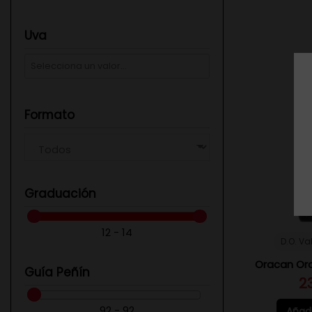
Uva
Formato
Graduación
12 - 14
D.O. Va
Oracan Ora
Guía Peñín
2
92 - 92
Añadi