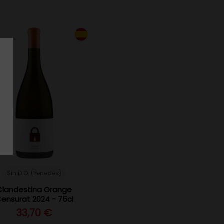
Sin D.O. (Penedés)
Clandestina Orange
ensurat 2024 - 75cl
33,70 €