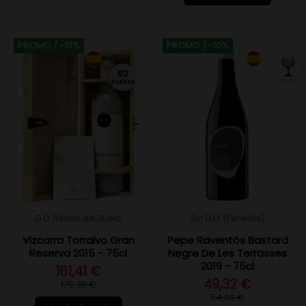
PROMO
/ -10%
PROMO
/ -10%
92
PARKER
D.O. Ribera del Duero
Sin D.O. (Penedés)
Vizcarra Torralvo Gran
Pepe Raventós Bastard
Reserva 2015 - 75cl
Negre De Les Terrasses
2019 - 75cl
161,41 €
49,32 €
179,35 €
54,80 €