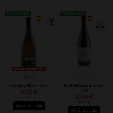
PROMO
/ -10%
PROMO
/ -10%
93
PARKER
Agotado temporalmente
Sin D.O.
V.T. Cádiz
Microbio 2020 - 75cl
Tintilla Balbaína 2020 -
75cl
26,28 €
29,48 €
29,20 €
32,75 €
Añadir al carrito
Añadir al carrito