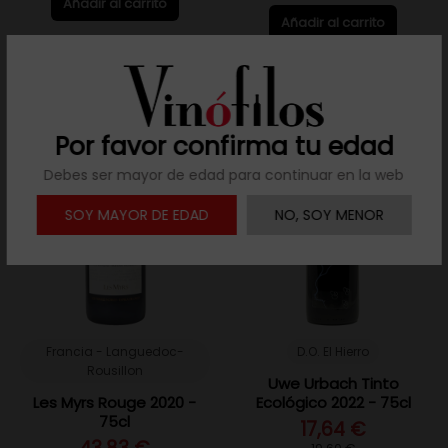
Añadir al carrito
Añadir al carrito
PROMO
/ -10%
PROMO
/ -10%
Por favor confirma tu edad
Debes ser mayor de edad para continuar en la web
SOY MAYOR DE EDAD
NO, SOY MENOR
Francia - Languedoc-
D.O. El Hierro
Rousillon
Uwe Urbach Tinto
Les Myrs Rouge 2020 -
Ecológico 2022 - 75cl
75cl
17,64 €