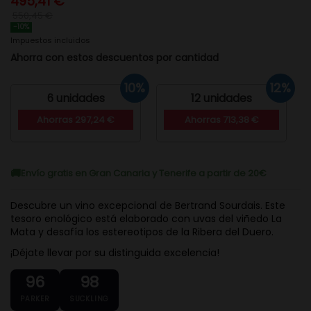
495,41 €
550,45 €
-10%
Impuestos incluidos
Ahorra con estos descuentos por cantidad
10%
12%
6 unidades
12 unidades
Ahorras 297,24 €
Ahorras 713,38 €
Envío gratis en Gran Canaria y Tenerife a partir de 20€
Descubre un vino excepcional de Bertrand Sourdais. Este
tesoro enológico está elaborado con uvas del viñedo La
Mata y desafía los estereotipos de la Ribera del Duero.
¡Déjate llevar por su distinguida excelencia!
96
98
PARKER
SUCKLING