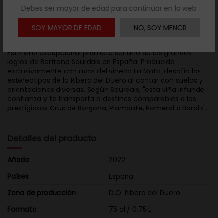
Debes ser mayor de edad para continuar en la web
SOY MAYOR DE EDAD
NO, SOY MENOR
Descripción
Este vino excepcional promete ser uno de los grandes
logros de Bertrand Sourdais en España. Producido
exclusivamente con uvas del viñedo La Mata, desafía los
estereotipos de la Ribera del Duero al contar con suelos y
orientaciones diversas. Según Sourdais, "esta viña infunde
confianza y te transporta a destinos comparables a los
prestigiosos Crus de Borgoña, Piamonte, Pomerol o Barolo".
Detalles del producto
Añada
2022
Países
España
Zona de producción
D.O. Ribera del Duero
Formato
75 cl / 0,75 L