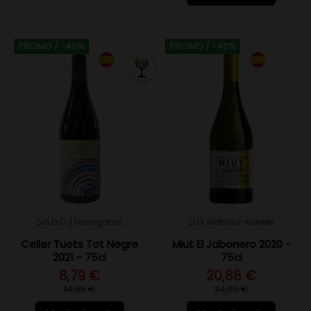
PROMO
/ -40%
PROMO
/ -40%
Sin D.O. (Tarragona)
D.O. Montilla-Moriles
Celler Tuets Tot Negre
Miut El Jabonero 2020 -
2021 - 75cl
75cl
8,79 €
20,88 €
14,65 €
34,80 €