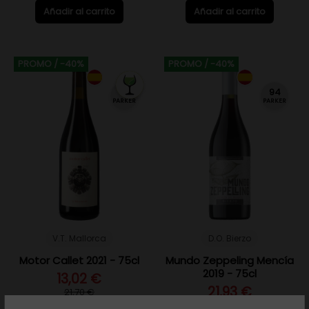
Añadir al carrito
Añadir al carrito
PROMO
/ -40%
PROMO
/ -40%
93
94
PARKER
PARKER
V.T. Mallorca
D.O. Bierzo
Motor Callet 2021 - 75cl
Mundo Zeppeling Mencía
2019 - 75cl
13,02 €
21,93 €
21,70 €
36,55 €