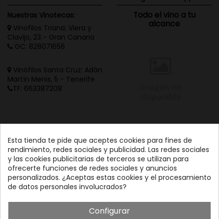
Todo el vino a tu
Nuestras Vinotecas:
alcance
Vinofilos Triana: Viera y
Clavijo, 23 - Gran Canaria
GC: 828071656
Vinófilos Santa Cruz: Adán
Martín Menis, 5 - Tenerife
TF: 663387208
Esta tienda te pide que aceptes cookies para fines de
rendimiento, redes sociales y publicidad. Las redes sociales
y las cookies publicitarias de terceros se utilizan para
ofrecerte funciones de redes sociales y anuncios
personalizados. ¿Aceptas estas cookies y el procesamiento
de datos personales involucrados?
Configurar