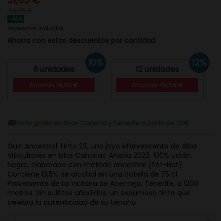
31,65 €
52,75 €
-40%
Impuestos incluidos
Ahorra con estos descuentos por cantidad
10%
12%
6 unidades
12 unidades
Ahorras 18,99 €
Ahorras 45,58 €
Envío gratis en Gran Canaria y Tenerife a partir de 20€
Guiri Ancestral Tinto 23, una joya efervescente de Alba
Viticultores en Islas Canarias. Añada 2023, 100% Listán
Negro, elaborado con método ancestral (Pét-Nat).
Contiene 13,5% de alcohol en una botella de 75 cl.
Proveniente de La Victoria de Acentejo, Tenerife, a 1200
metros. Sin sulfitos añadidos, un espumoso tinto que
celebra la autenticidad de su terruño.