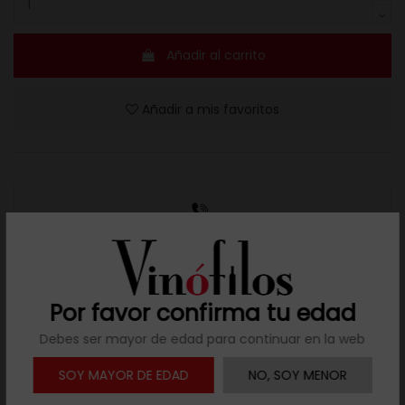
Añadir al carrito
Añadir a mis favoritos
Resuelve tus dudas
Llámanos al teléfono 691 108 942, de lunes a viernes,
no festivos, de 9h a 17h.
Por favor confirma tu edad
Debes ser mayor de edad para continuar en la web

Descargar ficha
SOY MAYOR DE EDAD
NO, SOY MENOR