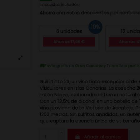
Impuestos incluidos
Ahorra con estos descuentos por cantida
10%
6 unidades
12 unid
Ahorras 17,46 €
Ahorras 41
Envío gratis en Gran Canaria y Tenerife a parti
Guiri Tinto 23, un vino tinto excepcional de 
Viticultores en Islas Canarias. La cosecha 2
Listán Negro, elaborado de forma natural si
Con un 13,5% de alcohol en una botella de 7
vino proviene de La Victoria de Acentejo, Te
1200 metros. Sin sulfitos añadidos, un auté
que captura la esencia única de su terruño
Añadir al carrito