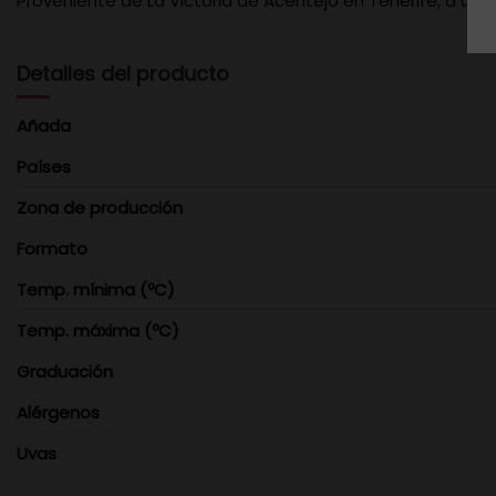
Proveniente de La Victoria de Acentejo en Tenerife, a una 
Detalles del producto
Añada
Países
Zona de producción
Formato
Temp. mínima (ºC)
Temp. máxima (ºC)
Graduación
Alérgenos
Uvas