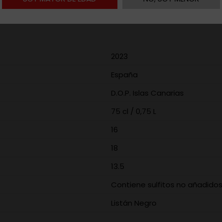
altitud de 1200 metros, este vino encapsula la riqueza y el c
2023
España
D.O.P. Islas Canarias
75 cl / 0,75 L
16
18
13.5
Contiene sulfitos no añadido
Listán Negro