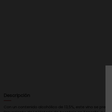
Descripción
Con un contenido alcohólico de 13,5%, este vino se presen