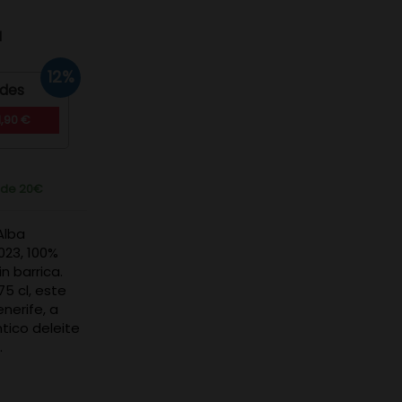
d
12%
ades
,90 €
r de 20€
Alba
023, 100%
n barrica.
5 cl, este
nerife, a
ntico deleite
.