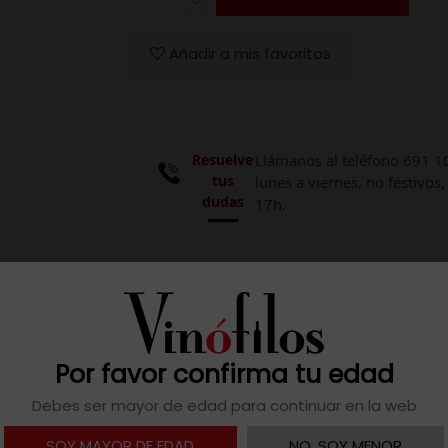
Añadir a mis favoritos
Resuelve
Llámanos al teléfono 691 1
tus
lunes a viernes, no festivos,
dudas
17h.

Descargar ficha
Por favor confirma tu edad
Debes ser mayor de edad para continuar en la web
ta en una botella de 75 cl, mostrando un compromiso con la 
SOY MAYOR DE EDAD
NO, SOY MENOR