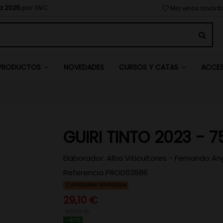
a 2025
por IWC
Mis vinos favori
NOVEDADES
PRODUCTOS
CURSOS Y CATAS
ACCE
GUIRI TINTO 2023 - 7
Elaborador:
Alba Viticultores - Fernando An
Referencia
PROD03686
Unidades limitadas
29,10 €
48,50 €
-40%