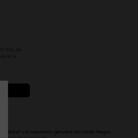
08 942, de
 de 9h a
calidad y la expresión genuina del Listán Negro.