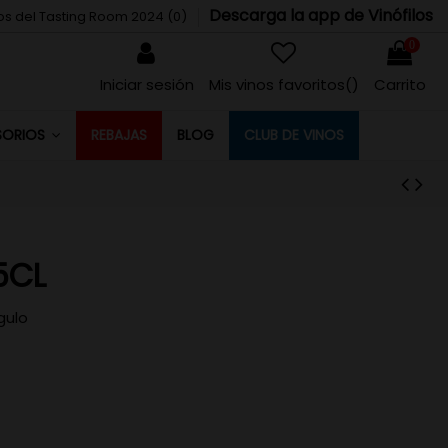
Descarga la app de Vinófilos
tos del Tasting Room 2024 (
0
)
0
Iniciar sesión
Mis vinos favoritos(
)
Carrito
REBAJAS
BLOG
CLUB DE VINOS
SORIOS
5CL
gulo