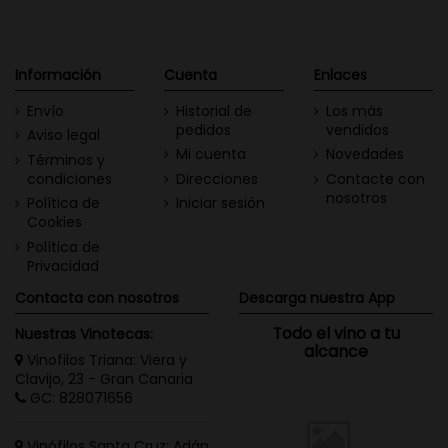
Información
Cuenta
Enlaces
Envío
Historial de
Los más
pedidos
vendidos
Aviso legal
Mi cuenta
Novedades
Términos y
condiciones
Direcciones
Contacte con
nosotros
Política de
Iniciar sesión
Cookies
Política de
Privacidad
Contacta con nosotros
Descarga nuestra App
Todo el vino a tu
Nuestras Vinotecas:
alcance
Vinofilos Triana: Viera y
Clavijo, 23 - Gran Canaria
GC: 828071656
Vinófilos Santa Cruz: Adán