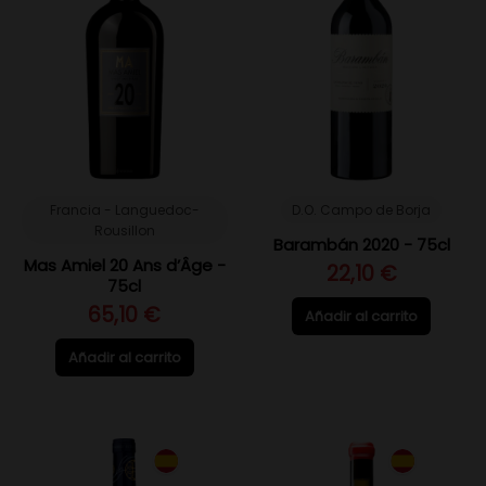
Francia - Languedoc-
D.O. Campo de Borja
Rousillon
Barambán 2020 - 75cl
Mas Amiel 20 Ans d’Âge -
22,10 €
75cl
65,10 €
Añadir al carrito
Añadir al carrito