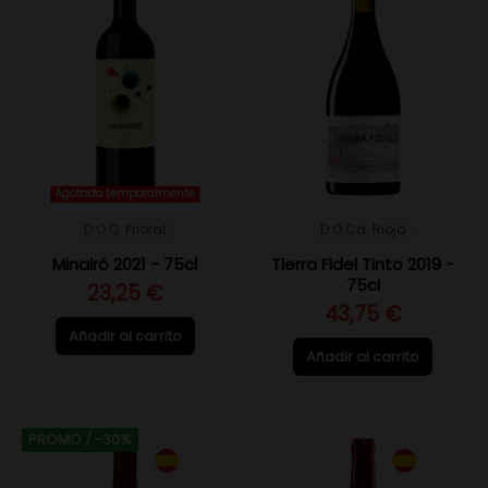
Agotado temporalmente
D.O.Q. Priorat
D.O.Ca. Rioja
Minairó 2021 - 75cl
Tierra Fidel Tinto 2019 -
75cl
23,25 €
43,75 €
Añadir al carrito
Añadir al carrito
PROMO
/ -30%