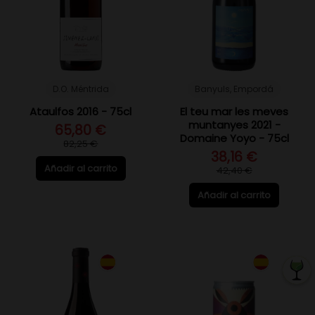
D.O. Méntrida
Banyuls, Empordá
Ataulfos 2016 - 75cl
El teu mar les meves
muntanyes 2021 -
65,80 €
Domaine Yoyo - 75cl
82,25 €
38,16 €
Añadir al carrito
42,40 €
Añadir al carrito