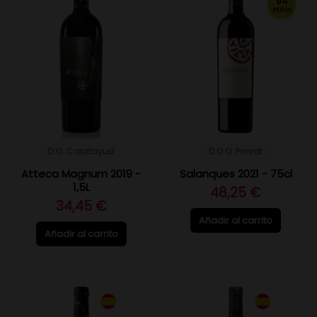
94
PEÑÍN
D.O. Calatayud
D.O.Q. Priorat
Atteca Magnum 2019 -
Salanques 2021 - 75cl
1,5L
48,25 €
34,45 €
Añadir al carrito
Añadir al carrito