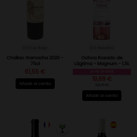
D.O.Ca. Rioja
D.O. Navarra
Challao Garnacha 2020 -
Ochoa Rosado de
75cl
Lágrima - Magnum - 1,5L
61,55 €
LA VIE EN ROSÉ
19,89 €
Añadir al carrito
22,10 €
Añadir al carrito