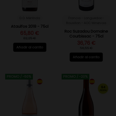
D.O. Méntrida
Francia - Languedoc-
Rousillon - AOC Minervois
Ataulfos 2018 - 75cl
Roc Suzadou Domaine
65,80 €
Courbissac - 75cl
82,25 €
36,76 €
Añadir al carrito
56,55 €
Añadir al carrito
PROMO
/ -50%
PROMO
/ -20%
94
PEÑÍN