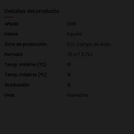
Detalles del producto
Añada
2019
Países
España
Zona de producción
D.O. Campo de Borja
Formato
75 cl / 0,75 L
Temp. mínima (ºC)
16
Temp. máxima (ºC)
18
Graduación
16
Uvas
Garnacha