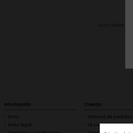
Suscríbete a n
Información
Cuenta
Envío
Historial de pedidos
Aviso legal
Mi cuenta
Términos y condiciones
Direcciones