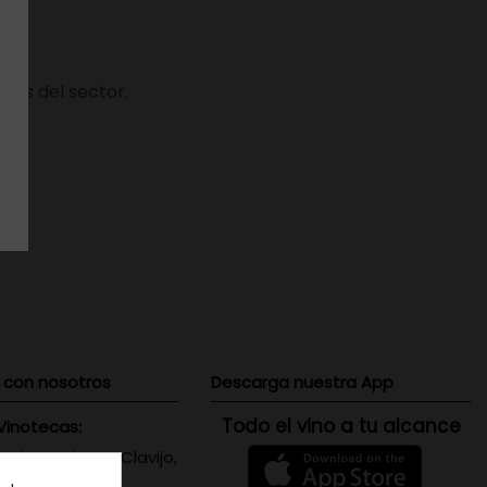
des del sector.
 con nosotros
Descarga nuestra App
Todo el vino a tu alcance
Vinotecas:
 Triana: Viera y Clavijo,
 Canaria