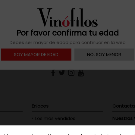
No te Pierdas Nada
uestro newsletter y te informaremos de todas las noveda
Por favor confirma tu edad
Debes ser mayor de edad para continuar en la web
SOY MAYOR DE EDAD
NO, SOY MENOR
Enlaces
Contacta
Los más vendidos
Nuestras 
Novedades
Vinofilos
23 - Gran
Contacte con nosotros