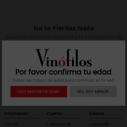
No te Pierdas Nada
Suscríbete a nuestro newsletter y te informaremos de
todas las novedades del sector.
Por favor confirma tu edad
Debes ser mayor de edad para continuar en la web
SOY MAYOR DE EDAD
NO, SOY MENOR
Información
Cuenta
Enlaces
Envío
Historial de
Los más