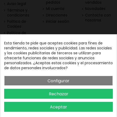
pedidos
vendidos
Aviso legal
Mi cuenta
Novedades
Términos y
condiciones
Direcciones
Contacte con
nosotros
Política de
Iniciar sesión
Cookies
Política de
Privacidad
Esta tienda te pide que aceptes cookies para fines de
Contacta con nosotros
Descarga nuestra App
rendimiento, redes sociales y publicidad. Las redes sociales
y las cookies publicitarias de terceros se utilizan para
Todo el vino a tu
Nuestras Vinotecas:
ofrecerte funciones de redes sociales y anuncios
alcance
Vinofilos Triana: Viera y
personalizados. ¿Aceptas estas cookies y el procesamiento
Clavijo, 23 - Gran Canaria
de datos personales involucrados?
GC: 828071656
Configurar
Vinófilos Santa Cruz: Adán
Martín Menis, 5 - Tenerife
Rechazar
TF: 663387208
Aceptar