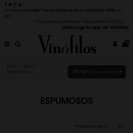
Finalistas a la
Mejor Tienda Online de Vinos de España 2025
por
IWC
Mis vinos favoritos del Tasting Room 2024 (
0
)
Descarga la app de Vinófilos
0
Inicio
Vinos
Filtrar
Espumosos
(141 productos)
ESPUMOSOS
Productos recientemente a
16