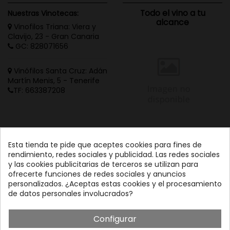
Todo el vino a tu
Nuestras Vinotecas:
alcance
Vinofilos Triana: Viera y
Clavijo, 23 - Gran Canaria
GC: 828071656
Vinófilos Santa Cruz: Adán
Martín Menis, 5 - Tenerife
TF: 663387208
Esta tienda te pide que aceptes cookies para fines de
rendimiento, redes sociales y publicidad. Las redes sociales
y las cookies publicitarias de terceros se utilizan para
ofrecerte funciones de redes sociales y anuncios
personalizados. ¿Aceptas estas cookies y el procesamiento
de datos personales involucrados?
Configurar