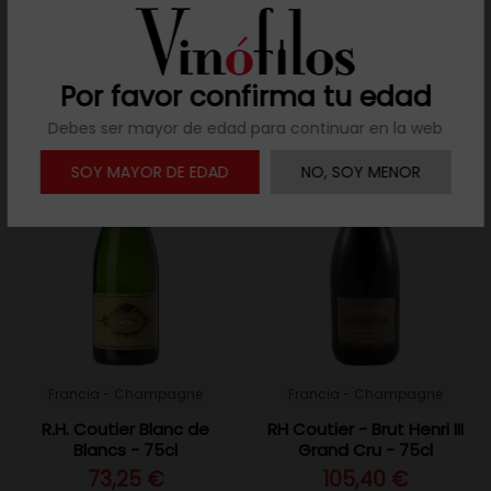
Añadir al carrito
Añadir al carrito
Por favor confirma tu edad
Debes ser mayor de edad para continuar en la web
SOY MAYOR DE EDAD
NO, SOY MENOR
Francia - Champagne
Francia - Champagne
R.H. Coutier Blanc de
RH Coutier - Brut Henri III
Blancs - 75cl
Grand Cru - 75cl
73,25 €
105,40 €