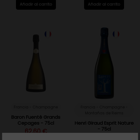
Añadir al carrito
Añadir al carrito
Francia - Champagne
Francia - Champagne -
Montañas de Reims
Baron Fuenté Grands
Cepages - 75cl
Henri Giraud Esprit Nature
- 75cl
62,60 €
99,20 €