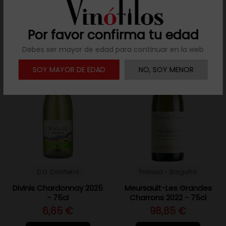
Añadir al carrito
Por favor confirma tu edad
Debes ser mayor de edad para continuar en la web
SOY MAYOR DE EDAD
NO, SOY MENOR
D.O. Cariñena
Francia - Borgoña
Divinis Chardonnay 2025
Meursault-Les Grandes
- 75cl
Charrons 2022 - 75cl
6,65 €
98,85 €