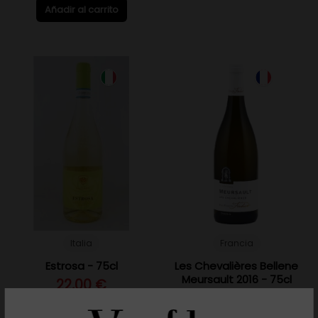
Añadir al carrito
Italia
Francia
Estrosa - 75cl
Les Chevalières Bellene
Meursault 2016 - 75cl
22,00 €
126,15 €
Añadir al carrito