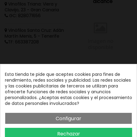
alcance
Vinofilos Triana: Viera y
Clavijo, 23 - Gran Canaria
GC: 828071656
Vinófilos Santa Cruz: Adán
Martín Menis, 5 - Tenerife
TF: 663387208
Esta tienda te pide que aceptes cookies para fines de
rendimiento, redes sociales y publicidad. Las redes sociales
y las cookies publicitarias de terceros se utilizan para
ofrecerte funciones de redes sociales y anuncios
personalizados. ¿Aceptas estas cookies y el procesamiento
de datos personales involucrados?
Configurar
Rechazar