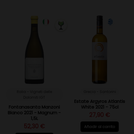
Italia - Vigneti delle
Grecia - Santorini
Dolomiti IGT
Estate Argyros Atlantis
Fontanasanta Manzoni
White 2021 - 75cl
Bianco 2021 - Magnum -
27,90 €
1,5L
52,30 €
Añadir al carrito