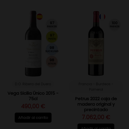
97
100
PARKER
PARKER
97
PEÑÍN
98
SUCKLING
98
ATKIN
D.O. Ribera del Duero
Francia - Burdeos -
Pomerol
Vega Sicilia Único 2015 -
75cl
Petrus 2022 caja de
madera original y
490,00 €
precintado
7.062,00 €
Añadir al carrito
Añadir al carrito