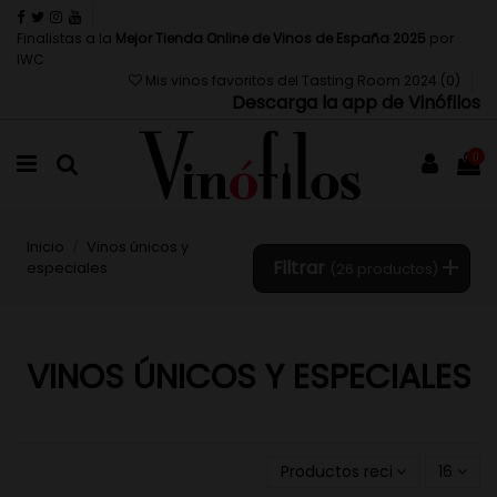
Finalistas a la
Mejor Tienda Online de Vinos de España 2025
por
IWC
Mis vinos favoritos del Tasting Room 2024 (
0
)
Descarga la app de Vinófilos
0
Inicio
Vinos únicos y
Filtrar
especiales
(26 productos)
VINOS ÚNICOS Y ESPECIALES
Productos recientemente a
16