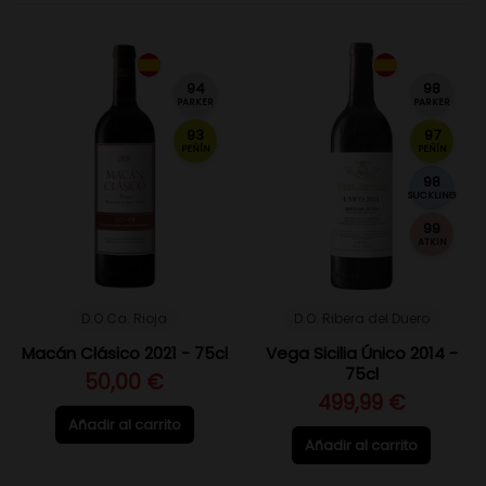
94
98
PARKER
PARKER
93
97
PEÑÍN
PEÑÍN
98
SUCKLING
99
ATKIN
D.O.Ca. Rioja
D.O. Ribera del Duero
Macán Clásico 2021 - 75cl
Vega Sicilia Único 2014 -
75cl
50,00 €
499,99 €
Añadir al carrito
Añadir al carrito