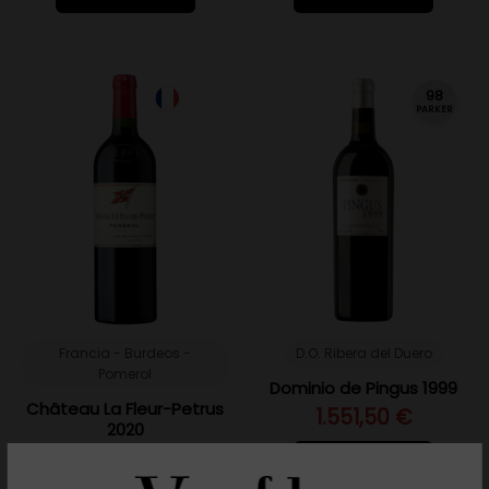
98
PARKER
Francia - Burdeos -
D.O. Ribera del Duero
Pomerol
Dominio de Pingus 1999
Château La Fleur-Petrus
1.551,50 €
2020
374,50 €
Añadir al carrito