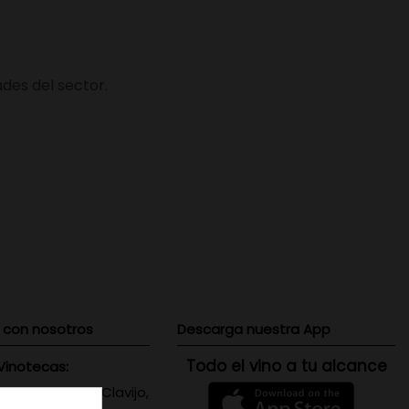
des del sector.
 con nosotros
Descarga nuestra App
Todo el vino a tu alcance
Vinotecas:
 Triana: Viera y Clavijo,