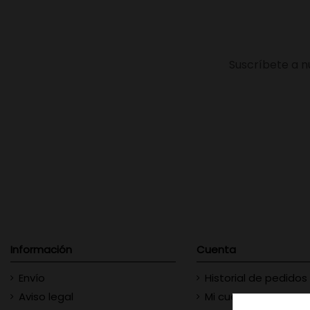
Suscríbete a n
Información
Cuenta
Envío
Historial de pedidos
Aviso legal
Mi cuenta