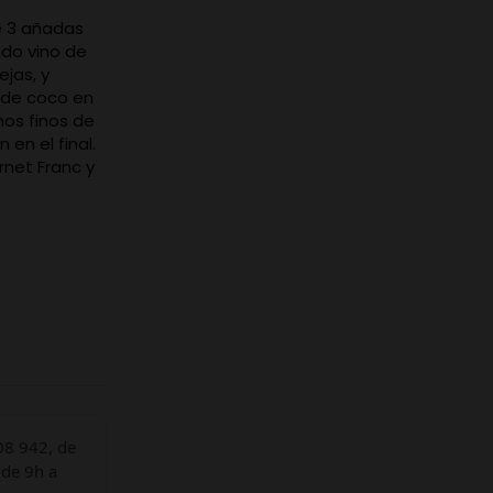
e 3 añadas
ndo vino de
ejas, y
 de coco en
inos finos de
en el final.
rnet Franc y
08 942, de
 de 9h a