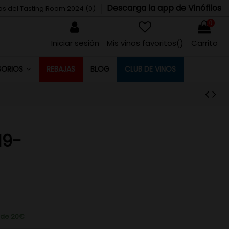
Descarga la app de Vinófilos
tos del Tasting Room 2024 (
0
)
0
Iniciar sesión
Mis vinos favoritos(
)
Carrito
REBAJAS
BLOG
CLUB DE VINOS
SORIOS
19-
r de 20€