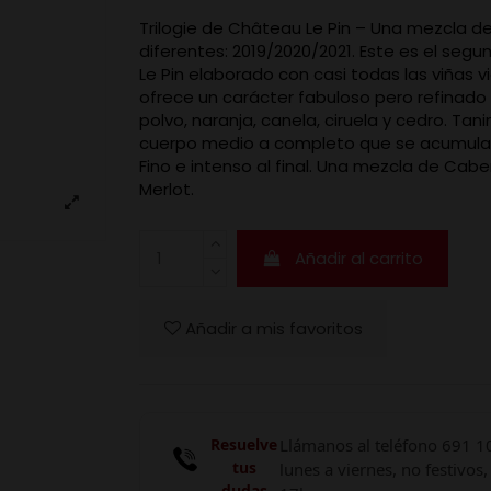
Trilogie de Château Le Pin – Una mezcla d
diferentes: 2019/2020/2021. Este es el segu
Le Pin elaborado con casi todas las viñas vi
ofrece un carácter fabuloso pero refinado
polvo, naranja, canela, ciruela y cedro. Tan
cuerpo medio a completo que se acumulan 
Fino e intenso al final. Una mezcla de Cabe
Merlot.
Añadir al carrito
Añadir a mis favoritos
Resuelve
Llámanos al teléfono 691 1
tus
lunes a viernes, no festivos,
dudas