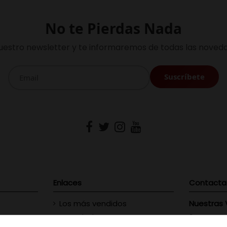
No te Pierdas Nada
uestro newsletter y te informaremos de todas las noveda
Enlaces
Contacta
Los más vendidos
Nuestras 
Novedades
Vinofilos