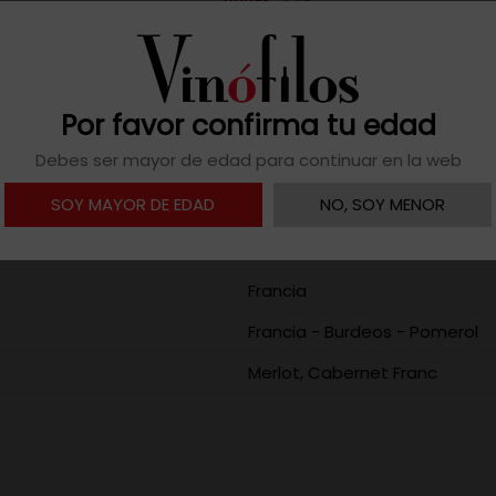
17h.

Descargar ficha
Por favor confirma tu edad
Debes ser mayor de edad para continuar en la web
SOY MAYOR DE EDAD
NO, SOY MENOR
2019/2020/2021
Francia
Francia - Burdeos - Pomerol
Merlot, Cabernet Franc