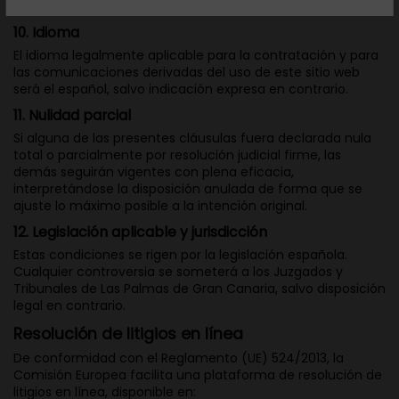
demás normativa aplicable.
10. Idioma
El idioma legalmente aplicable para la contratación y para
las comunicaciones derivadas del uso de este sitio web
será el español, salvo indicación expresa en contrario.
11. Nulidad parcial
Si alguna de las presentes cláusulas fuera declarada nula
total o parcialmente por resolución judicial firme, las
demás seguirán vigentes con plena eficacia,
interpretándose la disposición anulada de forma que se
ajuste lo máximo posible a la intención original.
12. Legislación aplicable y jurisdicción
Estas condiciones se rigen por la legislación española.
Cualquier controversia se someterá a los Juzgados y
Tribunales de Las Palmas de Gran Canaria, salvo disposición
legal en contrario.
Resolución de litigios en línea
De conformidad con el Reglamento (UE) 524/2013, la
Comisión Europea facilita una plataforma de resolución de
litigios en línea, disponible en: