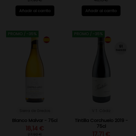
27,90 €
40,15 €
Añadir al carrito
Añadir al carrito
PROMO
/ -35%
PROMO
/ -35%
91
PARKER
Sierra de Gredos
V.T. Cádiz
Blanco Malvar - 75cl
Tintilla Corchuelo 2019 -
75cl
18,14 €
17,71 €
27,90 €