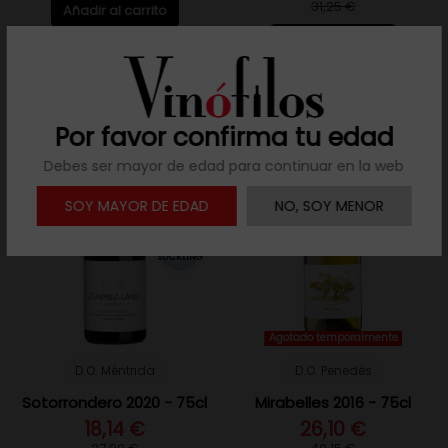
31,25 €
Añadir al carrito
Añadir al carrito
PROMO
/ -35%
PROMO
/ -35%
Por favor confirma tu edad
91
Debes ser mayor de edad para continuar en la web
PARKER
94
SOY MAYOR DE EDAD
NO, SOY MENOR
PEÑÍN
93
SUCKLING
Agotado temporalmente
D.O. Méntrida
D.O. Penedés
Sotorrondero 2020 - 75cl
Mirabelles 2016 - 75cl
18,14 €
26,10 €