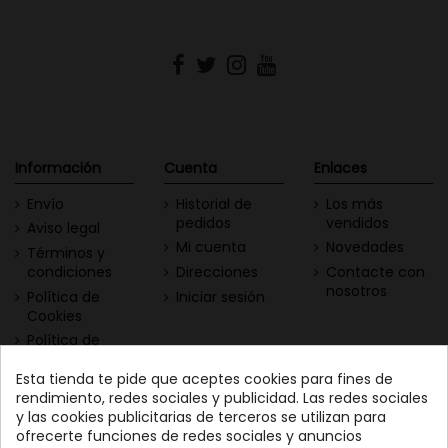
Información
Cuenta
Enlaces
Envío
Historial de
Los más
pedidos
vendidos
Aviso legal
Mi cuenta
Novedades
Términos y
condiciones
Direcciones
Contacte con
nosotros
Política de
Iniciar sesión
Cookies
Política de
Privacidad
Esta tienda te pide que aceptes cookies para fines de
Contacta con nosotros
Descarga nuestra App
rendimiento, redes sociales y publicidad. Las redes sociales
y las cookies publicitarias de terceros se utilizan para
Todo el vino a tu
Nuestras Vinotecas:
ofrecerte funciones de redes sociales y anuncios
alcance