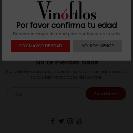
Filtrar
Por favor confirma tu edad
(1 producto)
Debes ser mayor de edad para continuar en la web
SOY MAYOR DE EDAD
NO, SOY MENOR
No te Pierdas Nada
Suscríbete a nuestro newsletter y te informaremos de
todas las novedades del sector.