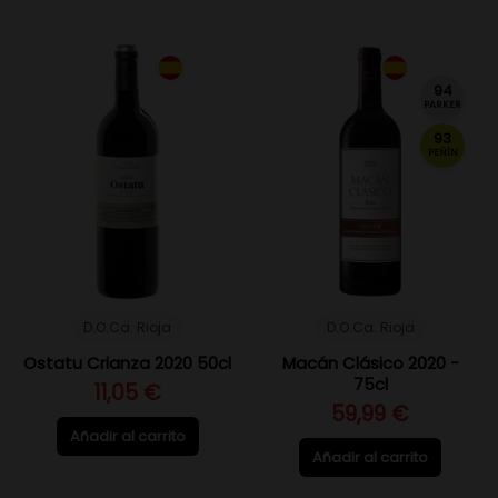
94
PARKER
93
PEÑÍN
D.O.Ca. Rioja
D.O.Ca. Rioja
Ostatu Crianza 2020 50cl
Macán Clásico 2020 -
75cl
11,05 €
59,99 €
Añadir al carrito
Añadir al carrito