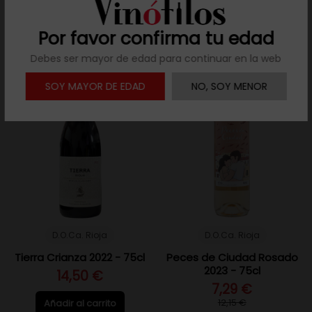
Añadir al carrito
Por favor confirma tu edad
Debes ser mayor de edad para continuar en la web
PROMO
/ -40%
SOY MAYOR DE EDAD
NO, SOY MENOR
D.O.Ca. Rioja
D.O.Ca. Rioja
Tierra Crianza 2022 - 75cl
Peces de Ciudad Rosado
2023 - 75cl
14,50 €
7,29 €
12,15 €
Añadir al carrito