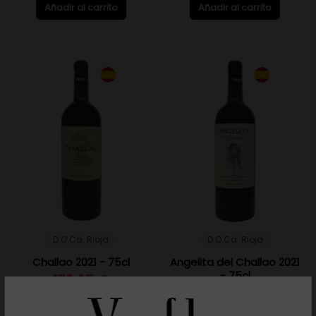
Añadir al carrito
Añadir al carrito
D.O.Ca. Rioja
D.O.Ca. Rioja
Challao 2021 - 75cl
Angelita del Challao 2021
- 75cl
158,65 €
29,45 €
Añadir al carrito