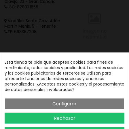
Clavijo, 23 - Gran Canaria
GC: 828071656
Vinófilos Santa Cruz: Adán
Martín Menis, 5 - Tenerife
TF: 663387208
Esta tienda te pide que aceptes cookies para fines de
rendimiento, redes sociales y publicidad. Las redes sociales
y las cookies publicitarias de terceros se utilizan para
ofrecerte funciones de redes sociales y anuncios
personalizados. ¿Aceptas estas cookies y el procesamiento
de datos personales involucrados?
Configurar
Rechazar