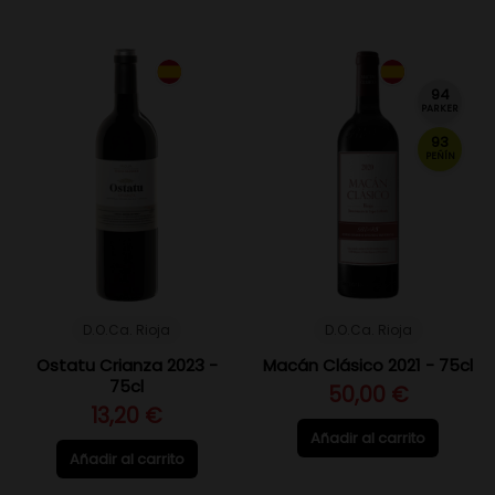
94
PARKER
93
PEÑÍN
D.O.Ca. Rioja
D.O.Ca. Rioja
Ostatu Crianza 2023 -
Macán Clásico 2021 - 75cl
75cl
50,00 €
13,20 €
Añadir al carrito
Añadir al carrito