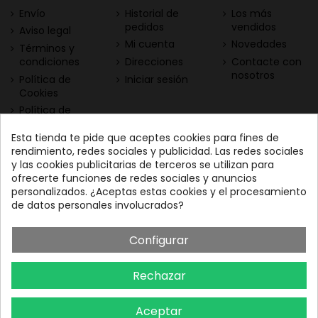
Envío
Historial de
Los más
pedidos
vendidos
Aviso legal
Mi cuenta
Novedades
Términos y
condiciones
Direcciones
Contacte con
nosotros
Política de
Iniciar sesión
Cookies
Política de
Privacidad
Esta tienda te pide que aceptes cookies para fines de
Contacta con nosotros
Descarga nuestra App
rendimiento, redes sociales y publicidad. Las redes sociales
y las cookies publicitarias de terceros se utilizan para
Todo el vino a tu
Nuestras Vinotecas:
ofrecerte funciones de redes sociales y anuncios
alcance
Vinofilos Triana: Viera y
personalizados. ¿Aceptas estas cookies y el procesamiento
Clavijo, 23 - Gran Canaria
de datos personales involucrados?
GC: 828071656
Configurar
Vinófilos Santa Cruz: Adán
Martín Menis, 5 - Tenerife
Rechazar
TF: 663387208
Aceptar