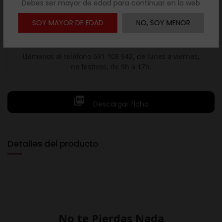
Debes ser mayor de edad para continuar en la web
SOY MAYOR DE EDAD
NO, SOY MENOR
Resuelve tus dudas
Llámanos al teléfono 691 108 942, de lunes a viernes,
no festivos, de 9h a 17h.

Descargar ficha
Detalles del producto
No te Pierdas Nada