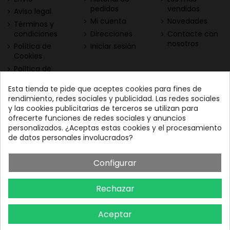
pedidos
vendidos
Aviso legal
Mi cuenta
Novedades
Términos y
condiciones
Direcciones
Contacte con
nosotros
Política de
Iniciar sesión
Cookies
Política de
Privacidad
Esta tienda te pide que aceptes cookies para fines de
Contacta con nosotros
Descarga nuestra App
rendimiento, redes sociales y publicidad. Las redes sociales
y las cookies publicitarias de terceros se utilizan para
Todo el vino a tu
Nuestras Vinotecas:
ofrecerte funciones de redes sociales y anuncios
alcance
Vinofilos Triana: Viera y
personalizados. ¿Aceptas estas cookies y el procesamiento
Clavijo, 23 - Gran Canaria
de datos personales involucrados?
GC: 828071656
Configurar
Vinófilos Santa Cruz: Adán
Martín Menis, 5 - Tenerife
Rechazar
TF: 663387208
Aceptar