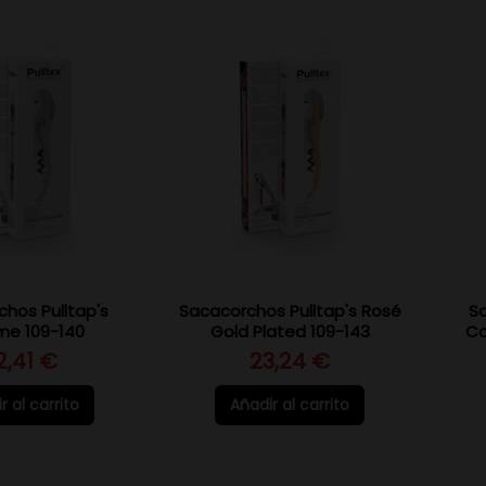
hos Pulltap's
Sacacorchos Pulltap's Rosé
S
me 109-140
Gold Plated 109-143
Co
2,41 €
23,24 €
r al carrito
Añadir al carrito