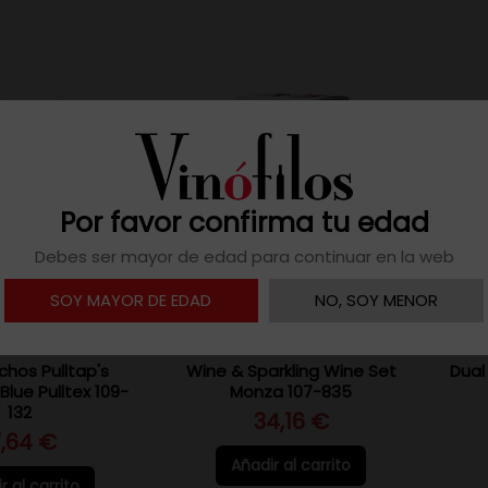
Por favor confirma tu edad
Debes ser mayor de edad para continuar en la web
SOY MAYOR DE EDAD
NO, SOY MENOR
hos Pulltap's
Wine & Sparkling Wine Set
Dual
lue Pulltex 109-
Monza 107-835
132
34,16 €
7,64 €
Añadir al carrito
r al carrito