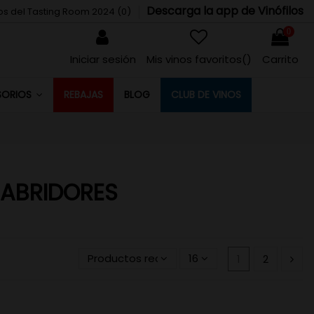
Descarga la app de Vinófilos
tos del Tasting Room 2024 (
0
)
0
Iniciar sesión
Mis vinos favoritos(
)
Carrito
REBAJAS
BLOG
CLUB DE VINOS
SORIOS
ABRIDORES
Productos recientemente actualizados pr
16
1
2