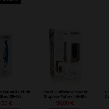
 Europull Cobalt
Smart Corkscrew Brucart
S
lltex 109-192
Graphite Pulltex 109-185
Co
9,60 €
56,00 €