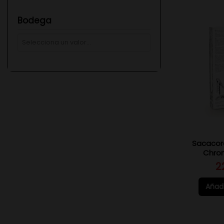
Bodega
Sacacorc
Chro
2
Añadi