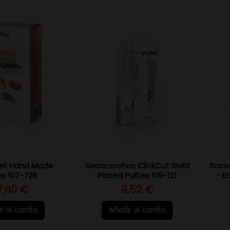
Set Hand Made
Sacacorchos ClickCut Gold
Sacac
ex 107-728
Plated Pulltex 109-121
- E
7,60 €
9,52 €
r al carrito
Añadir al carrito