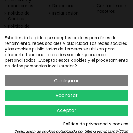
Términos y
condiciones
Direcciones
Contacte con
nosotros
Política de
Iniciar sesión
Cookies
Política de
Privacidad
Esta tienda te pide que aceptes cookies para fines de
Contacta con nosotros
Descarga nuestra App
rendimiento, redes sociales y publicidad. Las redes sociales
y las cookies publicitarias de terceros se utilizan para
Todo el vino a tu
Nuestras Vinotecas:
ofrecerte funciones de redes sociales y anuncios
alcance
Vinofilos Triana: Viera y
personalizados. ¿Aceptas estas cookies y el procesamiento
Clavijo, 23 - Gran Canaria
de datos personales involucrados?
GC: 828071656
Configurar
Vinófilos Santa Cruz: Adán
Martín Menis, 5 - Tenerife
Rechazar
TF: 663387208
Aceptar
Política de privacidad y cookies
Iniciar chat
Declaración de cookies actualizada por última vez el:
12/05/2025