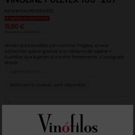
Referencia
PROD04902
Agotado temporalmente
19,60 €
Impuestos incluidos
Abridor para botellas con corchos frágiles, ofrece
extracción suave gracias a un sistema de espiral +
cuchillas que sujetan el corcho firmemente. ¡Consíguelo
ahora!
Notificarme cuando esté disponible
Añadir al carrito