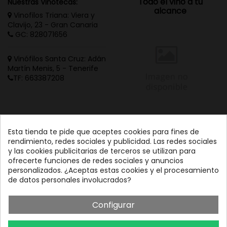
Todo el vino a tu
Nuestras Vinotecas:
alcance
Vinofilos Triana: Viera y
Clavijo, 23 - Gran Canaria
GC: 828071656
Vinófilos Santa Cruz: Adán
Martín Menis, 5 - Tenerife
TF: 663387208
Esta tienda te pide que aceptes cookies para fines de
rendimiento, redes sociales y publicidad. Las redes sociales
y las cookies publicitarias de terceros se utilizan para
ofrecerte funciones de redes sociales y anuncios
personalizados. ¿Aceptas estas cookies y el procesamiento
de datos personales involucrados?
Configurar