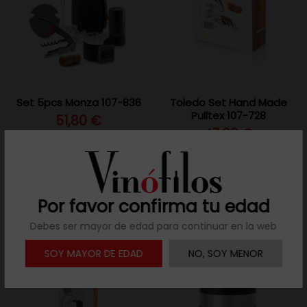
Set 5pcs Monza 107-836
Toledo Set Hand Made
Pulltex 107-728
51,80 €
47,60 €
Añadir al carrito
Añadir al carrito
Por favor confirma tu edad
Debes ser mayor de edad para continuar en la web
SOY MAYOR DE EDAD
NO, SOY MENOR