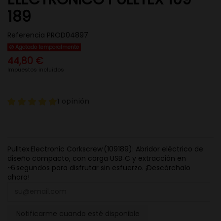
189
Referencia
PROD04897
Agotado temporalmente
44,80 €
Impuestos incluidos
1 opinión
Pulltex Electronic Corkscrew (109189): Abridor eléctrico de
diseño compacto, con carga USB‑C y extracción en
~6 segundos para disfrutar sin esfuerzo. ¡Descórchalo
ahora!
Notificarme cuando esté disponible