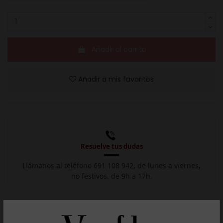
Añadir al carrito
Añadir a mis favoritos
Resuelve tus dudas
Llámanos al teléfono 691 108 942, de lunes a viernes,
no festivos, de 9h a 17h.

Descargar ficha