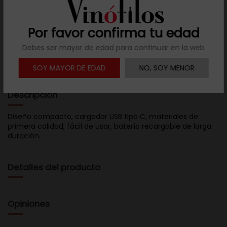
Por favor confirma tu edad
1137 opiniones en
4.8 / 5
Debes ser mayor de edad para continuar en la web
SOY MAYOR DE EDAD
NO, SOY MENOR
Descripción
Diseño compacto, cargador USB tipo C, materiales de
primera calidad, fácil de usar, batería recargable de larga
duración.
Detalles del producto
Opiniones