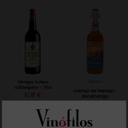
Vinagre Solera
Madrid
Valdespino - 75cl
Vermut de Naranja -
10,16 €
Bocamanga
14,45 €
Añadir al carrito
Añadir al carrito