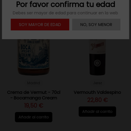
Por favor confirma tu edad
Debes ser mayor de edad para continuar en la web
SOY MAYOR DE EDAD
NO, SOY MENOR
Madrid
Jerez
Crema de Vermut - 70cl
Vermouth Valdespino
- Bocamanga Cream
22,80 €
19,50 €
Añadir al carrito
Añadir al carrito