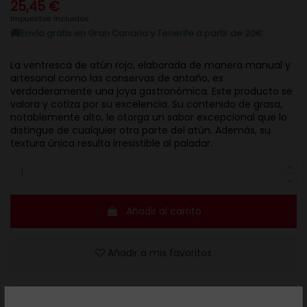
25,45 €
Impuestos incluidos
Envío gratis en Gran Canaria y Tenerife a partir de 20€
La ventresca de atún rojo, elaborada de manera manual y
artesanal como las conservas de antaño, es
verdaderamente una joya gastronómica. Este producto se
valora y cotiza por su excelencia. Su contenido de grasa,
notablemente alto, le otorga un sabor excepcional que lo
distingue de cualquier otra parte del atún. Además, su
textura única resulta irresistible al paladar.
Añadir al carrito
Añadir a mis favoritos