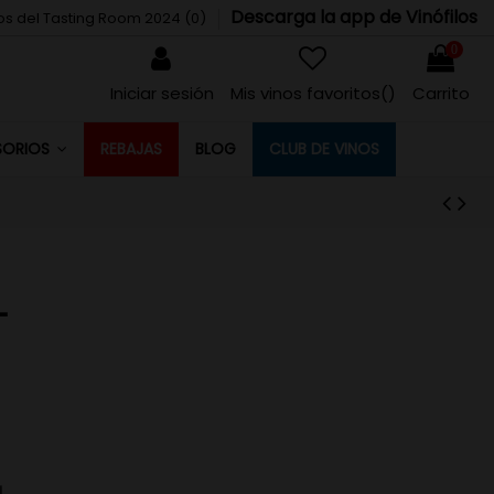
Descarga la app de Vinófilos
tos del Tasting Room 2024 (
0
)
0
Iniciar sesión
Mis vinos favoritos(
)
Carrito
REBAJAS
BLOG
CLUB DE VINOS
SORIOS
L
d