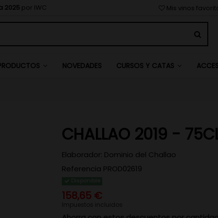
a 2025
por IWC
Mis vinos favori
NOVEDADES
PRODUCTOS
CURSOS Y CATAS
ACCE
CHALLAO 2019 - 75C
Elaborador:
Dominio del Challao
Referencia
PROD02619
Disponible
158,65 €
Impuestos incluidos
Ahorra con estos descuentos por cantida