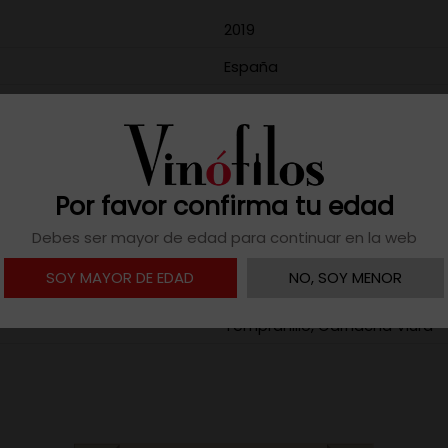
2019
España
D.O.Ca. Rioja
75 cl / 0,75 L
14
Por favor confirma tu edad
21 meses en barricas de roble
Debes ser mayor de edad para continuar en la web
12.5
SOY MAYOR DE EDAD
NO, SOY MENOR
Contiene sulfitos
Tempranillo, Garnacha Viura