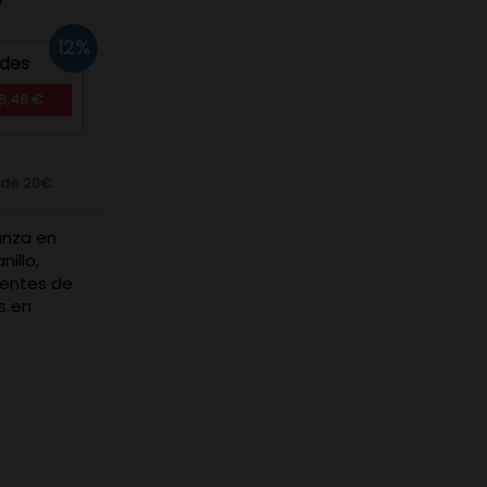
12%
ades
8,46 €
r de 20€
anza en
illo,
dentes de
s en