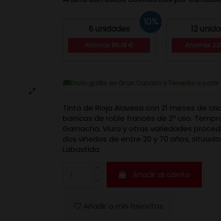
10%
6 unidades
12 unid
Ahorras 95,19 €
Ahorras 22
Envío gratis en Gran Canaria y Tenerife a parti
Tinto de Rioja Alavesa con 21 meses de cri
barricas de roble francés de 2º uso. Tempran
Garnacha, Viura y otras variedades proce
dos viñedos de entre 20 y 70 años, situado
Labastida.
Añadir al carrito
Añadir a mis favoritos