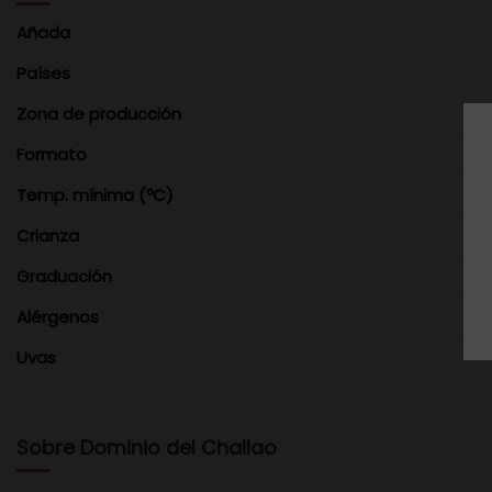
Añada
Países
Zona de producción
Formato
Temp. mínima (ºC)
Crianza
Graduación
Alérgenos
Uvas
Sobre Dominio del Challao