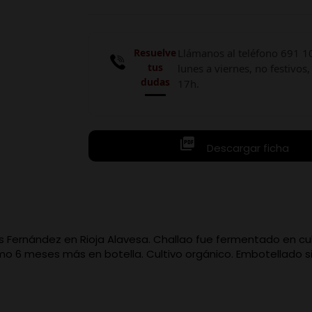
Resuelve
Llámanos al teléfono 691 1
tus
lunes a viernes, no festivos,
dudas
17h.

Descargar ficha
los Fernández en Rioja Alavesa. Challao fue fermentado en 
o 6 meses más en botella. Cultivo orgánico. Embotellado sin fi