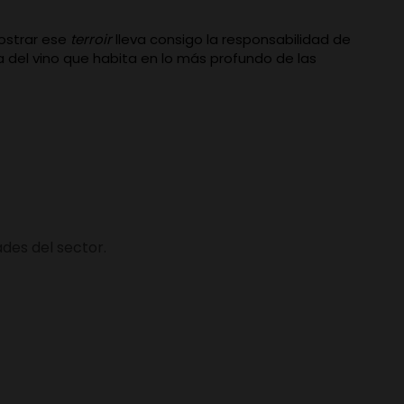
.
mostrar ese
terroir
lleva consigo la responsabilidad de
ra del vino que habita en lo más profundo de las
des del sector.