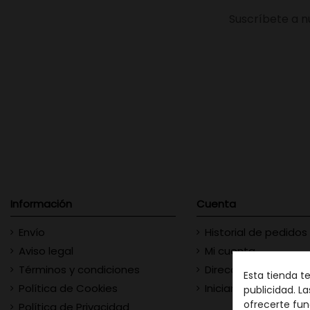
Suscríbete a n
Información
Cuenta
Envío
Historial de pedidos
Aviso legal
Mi cuenta
Términos y condiciones
Direcciones
Esta tienda t
Política de Cookies
Iniciar sesión
publicidad. La
ofrecerte fun
Política de Privacidad