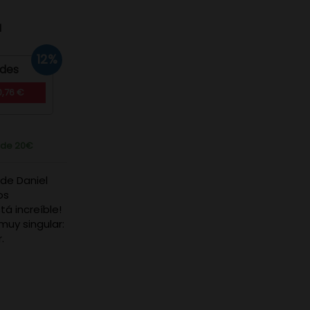
d
12%
ades
0,76 €
r de 20€
 de Daniel
os
á increíble!
muy singular:
r.