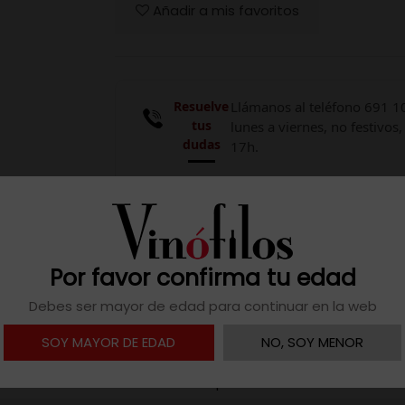
Añadir a mis favoritos
Resuelve
Llámanos al teléfono 691 1
tus
lunes a viernes, no festivos,
dudas
17h.

Descargar ficha
Por favor confirma tu edad
Debes ser mayor de edad para continuar en la web
SOY MAYOR DE EDAD
NO, SOY MENOR
2019
España