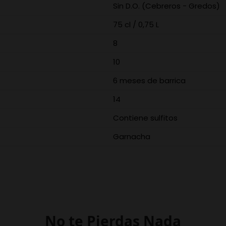
Sin D.O. (Cebreros - Gredos)
75 cl / 0,75 L
8
10
6 meses de barrica
14
Contiene sulfitos
Garnacha
No te Pierdas Nada