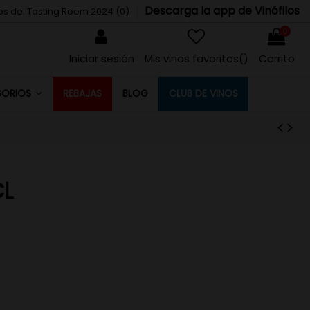
Descarga la app de Vinófilos
tos del Tasting Room 2024 (
0
)
0
Iniciar sesión
Mis vinos favoritos(
)
Carrito
REBAJAS
BLOG
CLUB DE VINOS
SORIOS
CL