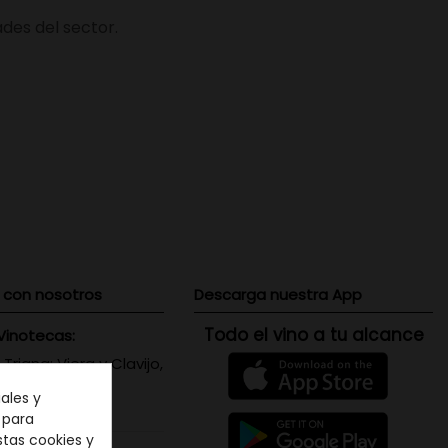
des del sector.
 con nosotros
Descarga nuestra App
Todo el vino a tu alcance
Vinotecas:
 Triana: Viera y Clavijo,
 Canaria
ales y
071656
n para
stas cookies y