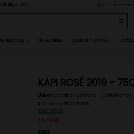
a 2025
por IWC
Mis vinos favori
NOVEDADES
PRODUCTOS
CURSOS Y CATAS
ACCE
KAPI ROSÉ 2019 - 75
Elaborador:
Finca Zerberos - Daniel Ramos
Referencia
PROD03235
Disponible
14,42 €
20,60 €
-30%