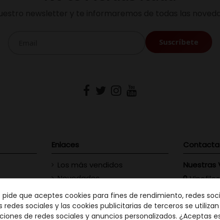
uestro newsletter y te informaremos de todas las noveda
Enlaces
Contacta
Los más vendidos
Nuestras 
Novedades
Vinofilos
23 - Gran
Contacte con nosotros
e pide que aceptes cookies para fines de rendimiento, redes soci
GC: 828
s redes sociales y las cookies publicitarias de terceros se utiliza
ciones de redes sociales y anuncios personalizados. ¿Aceptas e