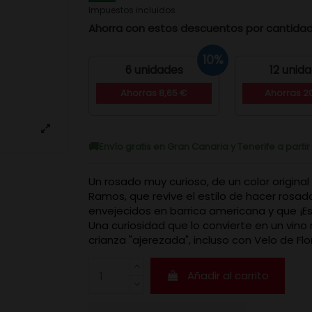
Impuestos incluidos
Ahorra con estos descuentos por cantida
10%
6 unidades
12 unid
Ahorras 8,65 €
Ahorras 2
Envío gratis en Gran Canaria y Tenerife a parti
Un rosado muy curioso, de un color original
Ramos, que revive el estilo de hacer rosad
envejecidos en barrica americana y que ¡Est
Una curiosidad que lo convierte en un vino 
crianza "ajerezada", incluso con Velo de Flo
Añadir al carrito