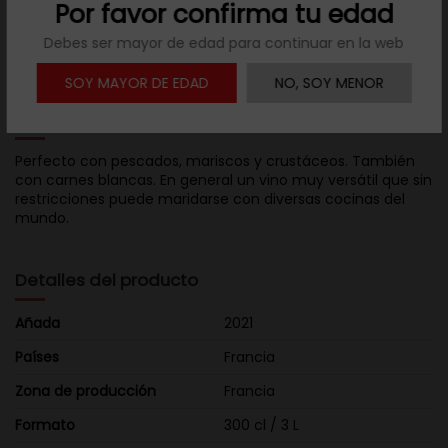
Por favor confirma tu edad

Descargar ficha
Debes ser mayor de edad para continuar en la web
SOY MAYOR DE EDAD
NO, SOY MENOR
Descripción
Perfecto con pescados, mariscos y crustáceos. También
con carnes blancas. En general un vino muy versátil que sin
restricciones puede maridarse con diversas cocinas del
mundo.
Detalles del producto
Añada
2021
Países
Francia
Zona de producción
Francia
Formato
300 cl / 3 L