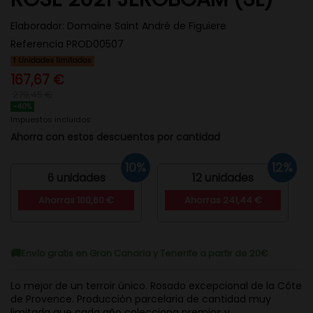
Elaborador:
Domaine Saint André de Figuiere
Referencia
PROD00507
Unidades limitadas
167,67 €
279,45 €
-40%
Impuestos incluidos
Ahorra con estos descuentos por cantidad
10%
12%
6 unidades
12 unidades
Ahorras 100,60 €
Ahorras 241,44 €
Envío gratis en Gran Canaria y Tenerife a partir de 20€
Lo mejor de un terroir único. Rosado excepcional de la Côte
de Provence. Producción parcelaria de cantidad muy
limitada que cada año colecciona premios y