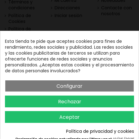
Mi cuenta
Novedades
Términos y
condiciones
Direcciones
Contacte con
nosotros
Política de
Iniciar sesión
Cookies
Política de
Privacidad
Esta tienda te pide que aceptes cookies para fines de
Contacta con nosotros
Descarga nuestra App
rendimiento, redes sociales y publicidad. Las redes sociales
y las cookies publicitarias de terceros se utilizan para
Todo el vino a tu
Nuestras Vinotecas:
ofrecerte funciones de redes sociales y anuncios
alcance
Vinofilos Triana: Viera y
personalizados. ¿Aceptas estas cookies y el procesamiento
Clavijo, 23 - Gran Canaria
de datos personales involucrados?
GC: 828071656
Configurar
Vinófilos Santa Cruz: Adán
Martín Menis, 5 - Tenerife
Rechazar
TF: 663387208
Aceptar
Política de privacidad y cookies
Iniciar chat