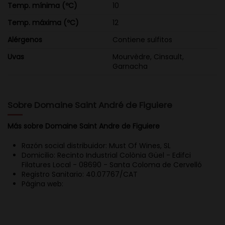
Temp. mínima (ºC)
10
Temp. máxima (ºC)
12
Alérgenos
Contiene sulfitos
Uvas
Mourvèdre, Cinsault,
Garnacha
Sobre Domaine Saint André de Figuiere
Más sobre Domaine Saint Andre de Figuiere
Razón social distribuidor: Must Of Wines, SL
Domicilio: Recinto Industrial Colònia Güel - Edifci
Filatures Local - 08690 - Santa Coloma de Cervelló
Registro Sanitario: 40.07767/CAT
Página web: