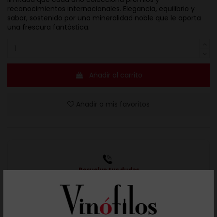
reconocimientos internacionales. Elegancia, equilibrio y
sabor, sostenido por una mineralidad noble que le aporta
una frescura fantástica.
Añadir al carrito
Añadir a mis favoritos
Resuelve tus dudas
Llámanos al teléfono 691 108 942, de lunes a viernes,
no festivos, de 9h a 17h.