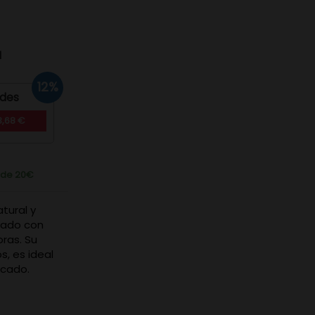
d
12%
ades
3,68 €
r de 20€
tural y
tado con
ras. Su
s, es ideal
scado.