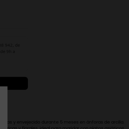
08 942, de
 de 9h a
onas y envejecido durante 5 meses en ánforas de arcilla.
cítricas y florales, ideal para maridar con platos asiáticos