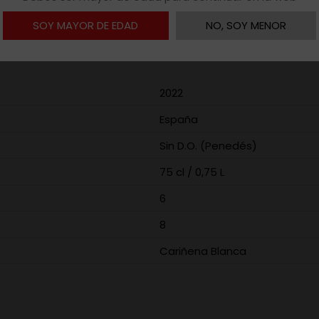
SOY MAYOR DE EDAD
NO, SOY MENOR
2022
España
Sin D.O. (Penedés)
75 cl / 0,75 L
6
8
Cariñena Blanca