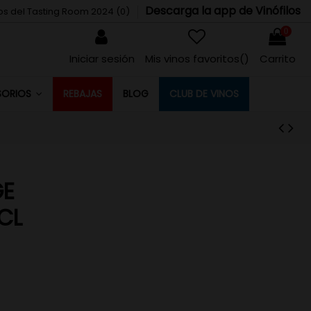
Descarga la app de Vinófilos
tos del Tasting Room 2024 (
0
)
0
Iniciar sesión
Mis vinos favoritos(
)
Carrito
REBAJAS
BLOG
CLUB DE VINOS
SORIOS
GE
CL