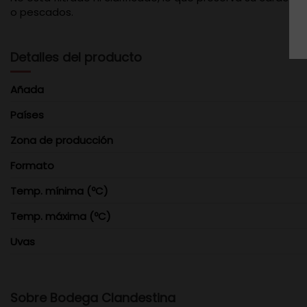
o pescados.
Detalles del producto
Añada
Países
Zona de producción
Formato
Temp. mínima (ºC)
Temp. máxima (ºC)
Uvas
Sobre Bodega Clandestina