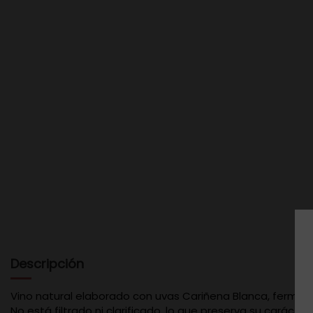
Descripción
Vino natural elaborado con uvas Cariñena Blanca, fermen
No está filtrado ni clarificado, lo que preserva su carácter