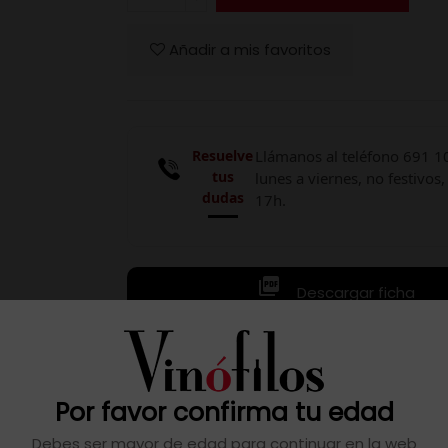
Añadir a mis favoritos
Resuelve
Llámanos al teléfono 691 1
tus
lunes a viernes, no festivos,
dudas
17h.

Descargar ficha
Por favor confirma tu edad
tado en depósitos de acero inoxidable con levaduras autóct
Debes ser mayor de edad para continuar en la web
 auténtico. Su perfil es seco, con taninos especiados y notas 