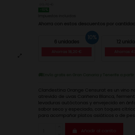
33,70 €
-10%
Impuestos incluidos
Ahorra con estos descuentos por cantida
10%
6 unidades
12 unid
Ahorras 18,20 €
Ahorras 4
Envío gratis en Gran Canaria y Tenerife a parti
Clandestina Orange Censurat es un vino na
atrevido de uvas Cariñena Blanca, fermen
levaduras autóctonas y envejecido en ánfo
sabor seco y especiado, con toques cítrico
para acompañar platos asiáticos o de pe
Añadir al carrito