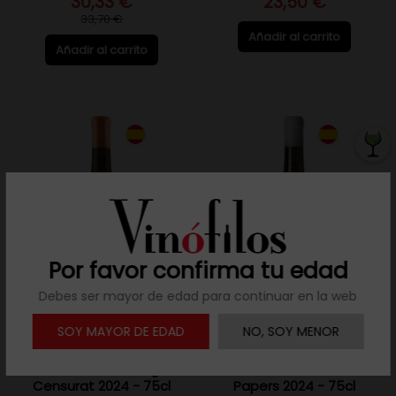
30,33 €
23,50 €
33,70 €
Añadir al carrito
Añadir al carrito
Por favor confirma tu edad
Debes ser mayor de edad para continuar en la web
SOY MAYOR DE EDAD
NO, SOY MENOR
Sin D.O. (Penedés)
Sin D.O. (Penedés)
Clandestina Orange
Clandestina Blanc Sense
Censurat 2024 - 75cl
Papers 2024 - 75cl