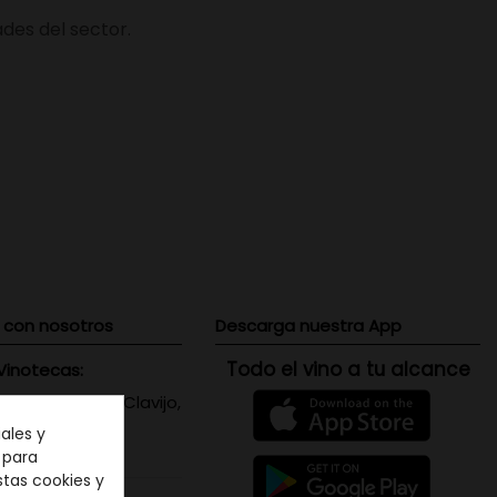
des del sector.
 con nosotros
Descarga nuestra App
Todo el vino a tu alcance
Vinotecas:
 Triana: Viera y Clavijo,
 Canaria
ales y
071656
n para
stas cookies y