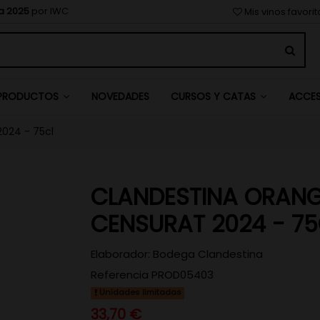
a 2025
por IWC
Mis vinos favori
NOVEDADES
PRODUCTOS
CURSOS Y CATAS
ACCE
024 - 75cl
CLANDESTINA ORAN
CENSURAT 2024 - 75
Elaborador:
Bodega Clandestina
Referencia
PROD05403
Unidades limitadas
33,70 €