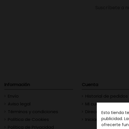
Suscríbete a n
Información
Cuenta
Envío
Historial de pedidos
Aviso legal
Mi cuenta
Términos y condiciones
Direcciones
Esta tienda t
publicidad. La
Política de Cookies
Iniciar sesión
ofrecerte fun
Política de Privacidad