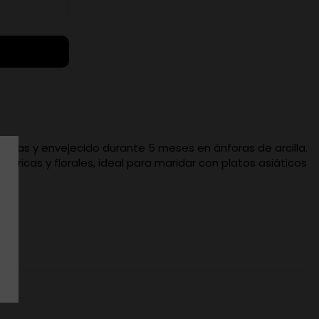
onas y envejecido durante 5 meses en ánforas de arcilla.
cítricas y florales, ideal para maridar con platos asiáticos