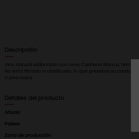
Descripción
Vino natural elaborado con uvas Cariñena Blanca, fermen
No está filtrado ni clarificado, lo que preserva su carácter
o pescados.
Detalles del producto
Añada
Países
Zona de producción