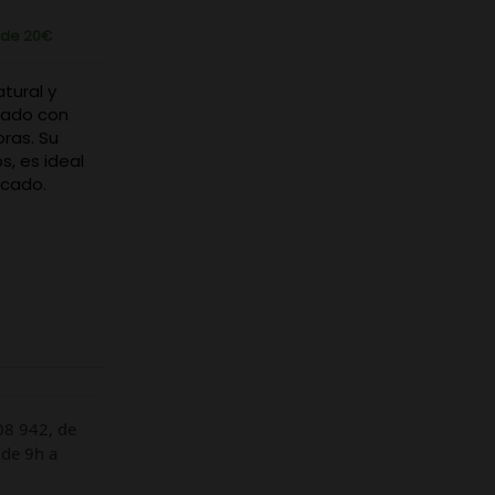
r de 20€
tural y
tado con
ras. Su
s, es ideal
scado.
08 942, de
 de 9h a