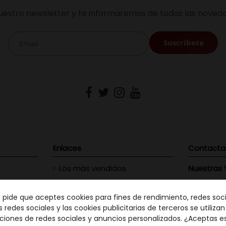
uestro newsletter y te informaremos de todas las noveda
Enlaces
Contacta
Los más vendidos
Nuestras 
Novedades
Vinofilos
23 - Gran
Contacte con nosotros
e pide que aceptes cookies para fines de rendimiento, redes soci
GC: 828
s redes sociales y las cookies publicitarias de terceros se utiliza
ciones de redes sociales y anuncios personalizados. ¿Aceptas e