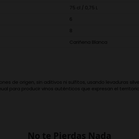
75 cl / 0,75 L
6
8
Cariñena Blanca
nes de origen, sin aditivos ni sulfitos, usando levaduras si
ual para producir vinos auténticos que expresan el territorio
No te Pierdas Nada