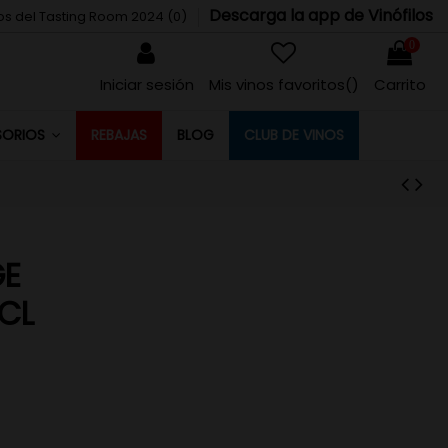
Descarga la app de Vinófilos
tos del Tasting Room 2024 (
0
)
0
Iniciar sesión
Mis vinos favoritos(
)
Carrito
REBAJAS
BLOG
CLUB DE VINOS
SORIOS
GE
CL