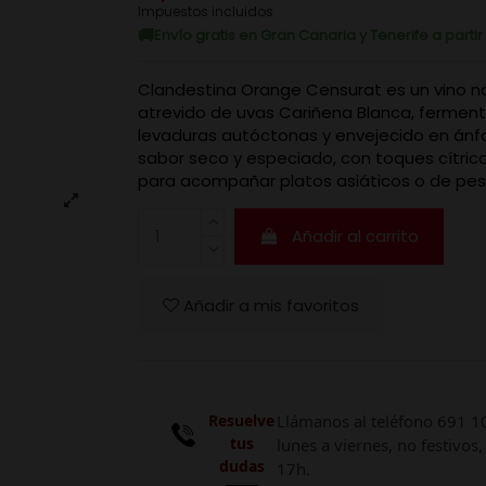
Impuestos incluidos
Envío gratis en Gran Canaria y Tenerife a parti
Clandestina Orange Censurat es un vino na
atrevido de uvas Cariñena Blanca, fermen
levaduras autóctonas y envejecido en ánfo
sabor seco y especiado, con toques cítrico
para acompañar platos asiáticos o de pe
Añadir al carrito
Añadir a mis favoritos
Resuelve
Llámanos al teléfono 691 1
tus
lunes a viernes, no festivos,
dudas
17h.