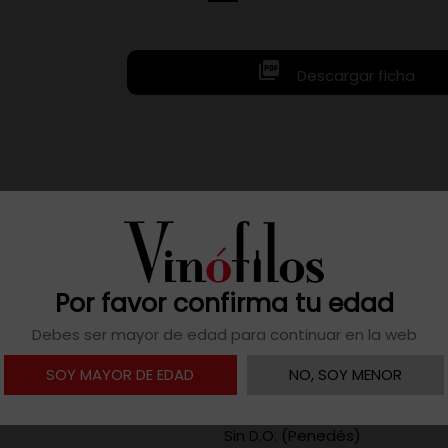

Descargar ficha
tado en depósitos de acero inoxidable con levaduras autóct
 auténtico. Su perfil es seco, con taninos especiados y notas 
Por favor confirma tu edad
Debes ser mayor de edad para continuar en la web
2024
SOY MAYOR DE EDAD
NO, SOY MENOR
España
Sin D.O. (Penedés)