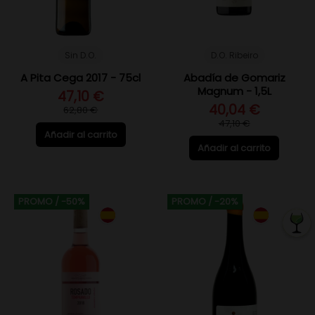
Sin D.O.
D.O. Ribeiro
A Pita Cega 2017 - 75cl
Abadía de Gomariz
Magnum - 1,5L
47,10 €
40,04 €
62,80 €
47,10 €
Añadir al carrito
Añadir al carrito
PROMO
/ -50%
PROMO
/ -20%