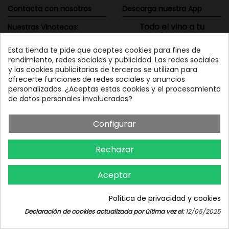
Contacta con nosotros
Descarga nuestra App
Todo el vino a tu
Nuestras Vinotecas:
alcance
Vinofilos Triana: Viera y
Esta tienda te pide que aceptes cookies para fines de
Clavijo, 23 - Gran Canaria
rendimiento, redes sociales y publicidad. Las redes sociales
GC: 828071656
y las cookies publicitarias de terceros se utilizan para
ofrecerte funciones de redes sociales y anuncios
Vinófilos Santa Cruz: Adán
personalizados. ¿Aceptas estas cookies y el procesamiento
Martín Menis, 5 - Tenerife
de datos personales involucrados?
TF: 663387208
Configurar
Rechazar
Aceptar
Política de privacidad y cookies
Iniciar chat
Declaración de cookies actualizada por última vez el:
12/05/2025
Consentimiento de cookies