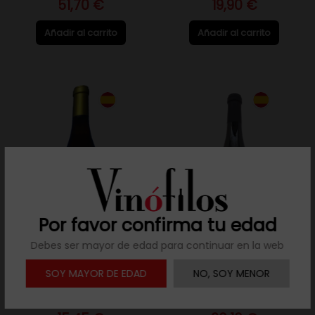
51,70 €
19,90 €
Añadir al carrito
Añadir al carrito
Por favor confirma tu edad
Debes ser mayor de edad para continuar en la web
D.O. La Palma
D.O. La Palma
SOY MAYOR DE EDAD
NO, SOY MENOR
Viñarda Blanco 2025 -
Viñarda Vijariego 2024 -
75cl
75cl