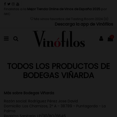
Finalistas a la
Mejor Tienda Online de Vinos de España 2025
por
IWC
Mis vinos favoritos del Tasting Room 2024 (
0
)
Descarga la app de Vinófilos
0
TODOS LOS PRODUCTOS DE
BODEGAS VIÑARDA
Más sobre Bodegas Viñarda
Razón social: Rodríguez Pérez Jose David
Domicilio: Los Chamizos, 2º A - 38789 - Puntagorda - La
Palma
Registro Sanitario: LP/30/BO/6646