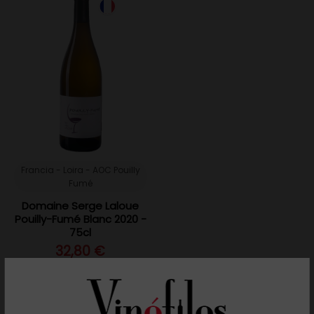
Francia - Loira - AOC Pouilly
Fumé
Domaine Serge Laloue
Pouilly-Fumé Blanc 2020 -
75cl
32,80 €
Añadir al carrito