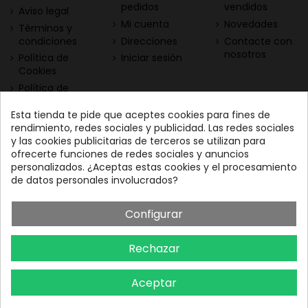
pedidos
vendidos
Aviso legal
Mi cuenta
Novedades
Términos y
condiciones
Direcciones
Contacte con
nosotros
Política de
Iniciar sesión
Cookies
Política de
Privacidad
Esta tienda te pide que aceptes cookies para fines de
Contacta con nosotros
Descarga nuestra App
rendimiento, redes sociales y publicidad. Las redes sociales
y las cookies publicitarias de terceros se utilizan para
Todo el vino a tu
Nuestras Vinotecas:
ofrecerte funciones de redes sociales y anuncios
alcance
Vinofilos Triana: Viera y
personalizados. ¿Aceptas estas cookies y el procesamiento
Clavijo, 23 - Gran Canaria
de datos personales involucrados?
GC: 828071656
Configurar
Vinófilos Santa Cruz: Adán
Martín Menis, 5 - Tenerife
Rechazar
TF: 663387208
Aceptar