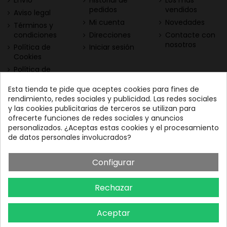
Envío
Historial de
Los más
pedidos
vendidos
Aviso legal
Mi cuenta
Novedades
Términos y
condiciones
Direcciones
Contacte con
nosotros
Política de
Iniciar sesión
Cookies
Política de
Privacidad
Esta tienda te pide que aceptes cookies para fines de
Contacta con nosotros
Descarga nuestra App
rendimiento, redes sociales y publicidad. Las redes sociales
y las cookies publicitarias de terceros se utilizan para
Todo el vino a tu
Nuestras Vinotecas:
ofrecerte funciones de redes sociales y anuncios
alcance
Vinofilos Triana: Viera y
personalizados. ¿Aceptas estas cookies y el procesamiento
Clavijo, 23 - Gran Canaria
de datos personales involucrados?
GC: 828071656
Configurar
Vinófilos Santa Cruz: Adán
Martín Menis, 5 - Tenerife
Rechazar
TF: 663387208
Aceptar