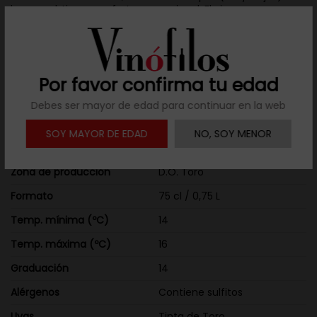
las que obtiene una fruta excepcional. El vino pasa un
periodo de crianza en barricas de roble usadas que
moderan el aporte de la madera al tiempo que le
confieren cierta complejidad.
Por favor confirma tu edad
Detalles del producto
Debes ser mayor de edad para continuar en la web
Añada
2020
SOY MAYOR DE EDAD
NO, SOY MENOR
Países
España
Zona de producción
D.O. Toro
Formato
75 cl / 0,75 L
Temp. mínima (ºC)
14
Temp. máxima (ºC)
16
Graduación
14
Alérgenos
Contiene sulfitos
Uvas
Tinta de Toro