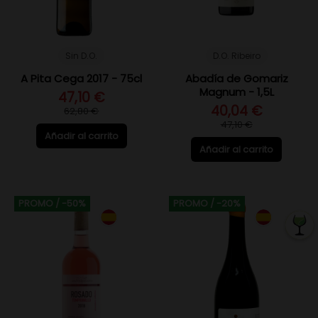
Sin D.O.
D.O. Ribeiro
A Pita Cega 2017 - 75cl
Abadía de Gomariz
Magnum - 1,5L
47,10 €
40,04 €
62,80 €
47,10 €
Añadir al carrito
Añadir al carrito
PROMO
/ -50%
PROMO
/ -20%