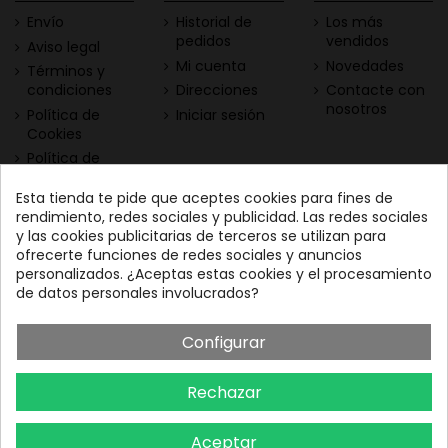
Envío
Historial de
Los más
pedidos
vendidos
Aviso legal
Mi cuenta
Novedades
Términos y
condiciones
Direcciones
Contacte con
nosotros
Política de
Iniciar sesión
Cookies
Política de
Privacidad
Esta tienda te pide que aceptes cookies para fines de
Contacta con nosotros
Descarga nuestra App
rendimiento, redes sociales y publicidad. Las redes sociales
y las cookies publicitarias de terceros se utilizan para
Todo el vino a tu
Nuestras Vinotecas:
ofrecerte funciones de redes sociales y anuncios
alcance
Vinofilos Triana: Viera y
personalizados. ¿Aceptas estas cookies y el procesamiento
Clavijo, 23 - Gran Canaria
de datos personales involucrados?
GC: 828071656
Configurar
Vinófilos Santa Cruz: Adán
Martín Menis, 5 - Tenerife
Rechazar
TF: 663387208
Aceptar