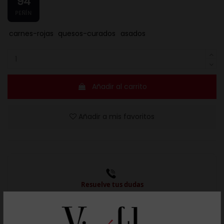
94
PEÑÍN
carnes-rojas
quesos-curados
asados
Añadir al carrito
Añadir a mis favoritos
Resuelve tus dudas
Llámanos al teléfono 691 108 942, de lunes a viernes,
no festivos, de 9h a 17h.