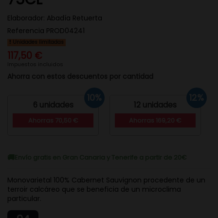
Elaborador:
Abadía Retuerta
Referencia
PROD04241
Unidades limitadas
117,50 €
Impuestos incluidos
Ahorra con estos descuentos por cantidad
10%
12%
6 unidades
12 unidades
Ahorras 70,50 €
Ahorras 169,20 €
Envío gratis en Gran Canaria y Tenerife a partir de 20€
Monovarietal 100% Cabernet Sauvignon procedente de un
terroir calcáreo que se beneficia de un microclima
particular.